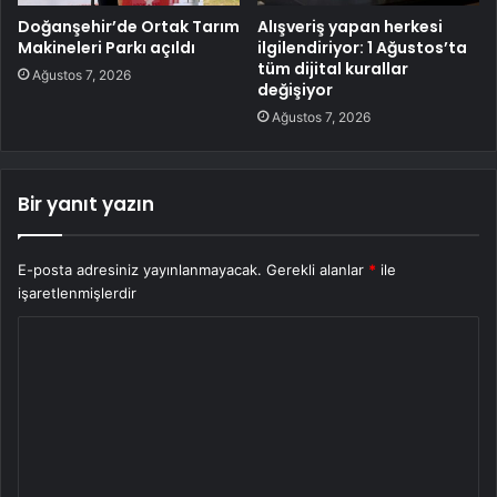
Doğanşehir’de Ortak Tarım
Alışveriş yapan herkesi
Makineleri Parkı açıldı
ilgilendiriyor: 1 Ağustos’ta
tüm dijital kurallar
Ağustos 7, 2026
değişiyor
Ağustos 7, 2026
Bir yanıt yazın
E-posta adresiniz yayınlanmayacak.
Gerekli alanlar
*
ile
işaretlenmişlerdir
Y
o
r
u
m