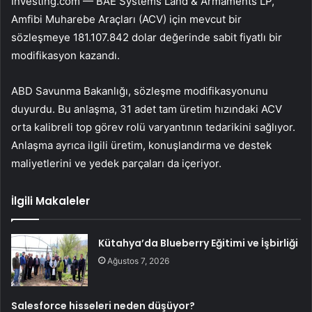
Investing.com — BAE Systems Land & Armaments LP,
Amfibi Muharebe Araçları (ACV) için mevcut bir
sözleşmeye 181.107.842 dolar değerinde sabit fiyatlı bir
modifikasyon kazandı.
ABD Savunma Bakanlığı, sözleşme modifikasyonunu
duyurdu. Bu anlaşma, 31 adet tam üretim hızındaki ACV
orta kalibreli top görev rolü varyantının tedarikini sağlıyor.
Anlaşma ayrıca ilgili üretim, konuşlandırma ve destek
maliyetlerini ve yedek parçaları da içeriyor.
İlgili Makaleler
Kütahya’da Blueberry Eğitimi ve İşbirliği
Ağustos 7, 2026
Salesforce hisseleri neden düşüyor?