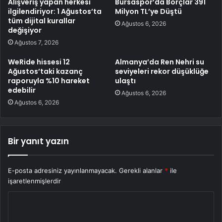
Alışveriş yapan herkesi
Bursaspor’da Borçlar 391
ilgilendiriyor: 1 Ağustos’ta
Milyon TL’ye Düştü
tüm dijital kurallar
Ağustos 6, 2026
değişiyor
Ağustos 7, 2026
WeRide hissesi 12
Almanya’da Ren Nehri su
Ağustos’taki kazanç
seviyeleri rekor düşüklüğe
raporuyla %10 hareket
ulaştı
edebilir
Ağustos 6, 2026
Ağustos 6, 2026
Bir yanıt yazın
E-posta adresiniz yayınlanmayacak.
Gerekli alanlar
*
ile
işaretlenmişlerdir
Y
o