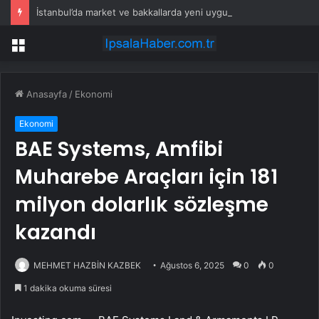
İstanbul’da market ve bakkallarda yeni uygulama devreye girdi
Menü
Anasayfa
/
Ekonomi
Ekonomi
BAE Systems, Amfibi
Muharebe Araçları için 181
milyon dolarlık sözleşme
kazandı
MEHMET HAZBİN KAZBEK
Ağustos 6, 2025
0
0
1 dakika okuma süresi