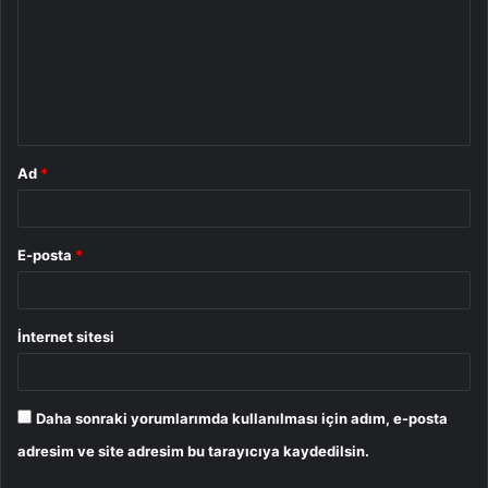
r
u
m
*
Ad
*
E-posta
*
İnternet sitesi
Daha sonraki yorumlarımda kullanılması için adım, e-posta
adresim ve site adresim bu tarayıcıya kaydedilsin.