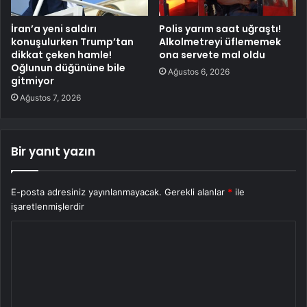
İran’a yeni saldırı
Polis yarım saat uğraştı!
konuşulurken Trump’tan
Alkolmetreyi üflememek
dikkat çeken hamle!
ona servete mal oldu
Oğlunun düğününe bile
Ağustos 6, 2026
gitmiyor
Ağustos 7, 2026
Bir yanıt yazın
E-posta adresiniz yayınlanmayacak.
Gerekli alanlar
*
ile
işaretlenmişlerdir
Y
o
r
u