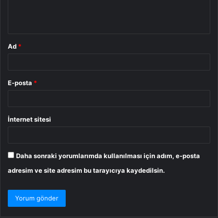
m
*
Ad
*
E-posta
*
İnternet sitesi
Daha sonraki yorumlarımda kullanılması için adım, e-posta
adresim ve site adresim bu tarayıcıya kaydedilsin.