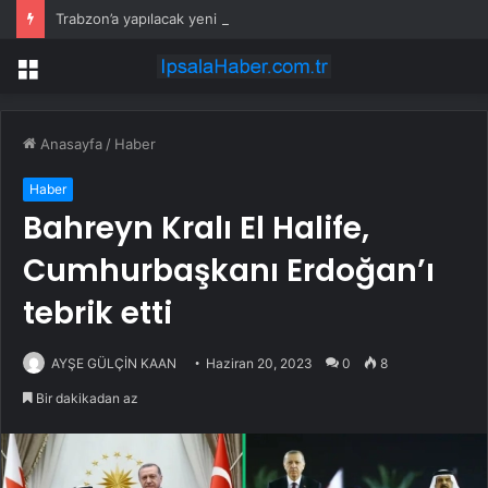
Trabzon’a yapılacak yeni yatırımlar imza altına alındı
Menü
Anasayfa
/
Haber
Haber
Bahreyn Kralı El Halife,
Cumhurbaşkanı Erdoğan’ı
tebrik etti
AYŞE GÜLÇİN KAAN
Haziran 20, 2023
0
8
Bir dakikadan az