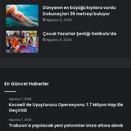
Dünyanın en büyüğü kıyılara vurdu:
Dokunaçları 36 metreyi buluyor
Ağustos 6, 2026
Çocuk Yazarlar Şenliği Gelibolu’da
Ağustos 6, 2026
En Güncel Haberler
Ağustos 7, 2026
Kocaeli’de Uyuşturucu Operasyonu: 1.7 Milyon Hap Ele
Geçirildi
Ağustos 7, 2026
Trabzon’a yapılacak yeni yatırımlar imza altına alındı