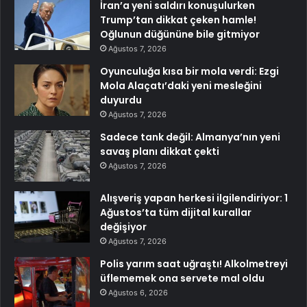
İran’a yeni saldırı konuşulurken
Trump’tan dikkat çeken hamle!
Oğlunun düğününe bile gitmiyor
Ağustos 7, 2026
Oyunculuğa kısa bir mola verdi: Ezgi
Mola Alaçatı’daki yeni mesleğini
duyurdu
Ağustos 7, 2026
Sadece tank değil: Almanya’nın yeni
savaş planı dikkat çekti
Ağustos 7, 2026
Alışveriş yapan herkesi ilgilendiriyor: 1
Ağustos’ta tüm dijital kurallar
değişiyor
Ağustos 7, 2026
Polis yarım saat uğraştı! Alkolmetreyi
üflememek ona servete mal oldu
Ağustos 6, 2026