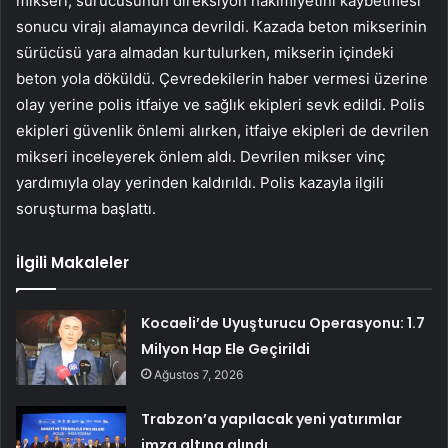
mikseri, sürücüsünün direksiyon hakimiyetini kaybetmesi
sonucu virajı alamayınca devrildi. Kazada beton mikserinin
sürücüsü yara almadan kurtulurken, mikserin içindeki
beton yola döküldü. Çevredekilerin haber vermesi üzerine
olay yerine polis itfaiye ve sağlık ekipleri sevk edildi. Polis
ekipleri güvenlik önlemi alırken, itfaiye ekipleri de devrilen
mikseri inceleyerek önlem aldı. Devrilen mikser vinç
yardımıyla olay yerinden kaldırıldı. Polis kazayla ilgili
soruşturma başlattı.
İlgili Makaleler
Kocaeli’de Uyuşturucu Operasyonu: 1.7
Milyon Hap Ele Geçirildi
Ağustos 7, 2026
Trabzon’a yapılacak yeni yatırımlar
imza altına alındı