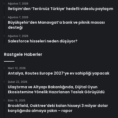
Ağustos 7, 2026
İletişim’den ‘Terörsüz Türkiye’ hedefli videolu paylaşım
Ağustos 7, 2026
Büyükşehir’den Manavgat’a bank ve piknik masası
desteği
Ağustos 7, 2026
Salesforce hisseleri neden düşüyor?
Rastgele Haberler
Mart 12, 2026
Antalya, Routes Europe 2027’ye ev sahipliği yapacak
Şubat 22, 2026
Ulaştırma ve Altyapı Bakanlığında, Dijital Oyun
Ekosistemine Yönelik Hazırlanan Taslak Görüşüldü
Ekim 15, 2025
Brookfield, Oaktree’deki kalan hisseyi 3 milyar dolar
karşılığında almaya yakın – rapor