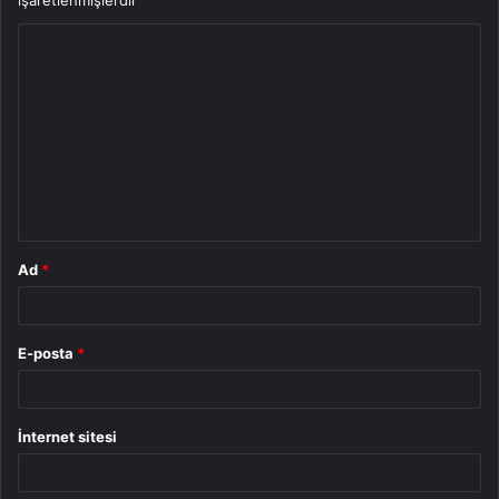
işaretlenmişlerdir
Y
o
r
u
m
*
Ad
*
E-posta
*
İnternet sitesi