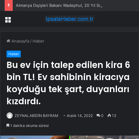
Almanya Dışişleri Bakanı Wadephul, 20 Yıl Sonra Moritanya’yı Ziyaret Etti
Menü
Anasayfa
/
Haber
Haber
Bu ev için talep edilen kira 6
bin TL! Ev sahibinin kiracıya
koyduğu tek şart, duyanları
kızdırdı.
ZEYNALABİDİN BAYRAM
Aralık 14, 2022
0
13
1 dakika okuma süresi