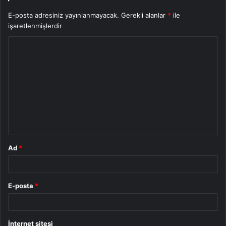
E-posta adresiniz yayınlanmayacak.
Gerekli alanlar
*
ile
işaretlenmişlerdir
Y
o
r
u
m
*
Ad
*
E-posta
*
İnternet sitesi