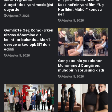
Alaçatı’daki yeni mesleğini
Keskinci’nin yeni filmi ”Üç
duyurdu
Harfliler: Mühür” konusu
ne?
Ağustos 7, 2026
Ağustos 5, 2026
Gemlik’te Geç Roma-Erken
Bizans dönemine ait
kalıntılar bulundu… Alan 1.
derece arkeolojik SİT ilan
edildi
Ağustos 5, 2026
Genç kadınla yakalanan
Muhammed Cangören,
muhabirin sorusuna kızdı
Ağustos 5, 2026