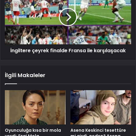
İngiltere çeyrek finalde Fransa ile karşılaşacak
İlgili Makaleler
Oyunculuğa kısa bir mola
Asena Keskinci tesettüre
verdi: Ezgi Mola
mi girdi, neden? Asena