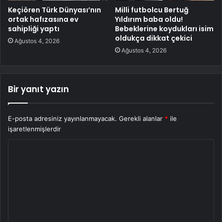
Keçiören Türk Dünyası’nın
Milli futbolcu Bertuğ
ortak hafızasına ev
Yıldırım baba oldu!
sahipliği yaptı
Bebeklerine koydukları isim
oldukça dikkat çekici
Ağustos 4, 2026
Ağustos 4, 2026
Bir yanıt yazın
E-posta adresiniz yayınlanmayacak.
Gerekli alanlar
*
ile
işaretlenmişlerdir
Y
o
r
u
m
*