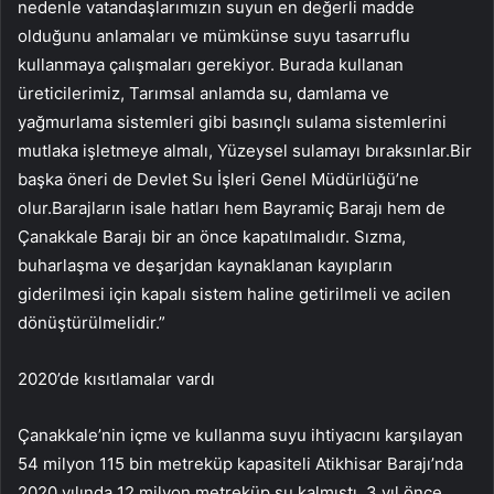
nedenle vatandaşlarımızın suyun en değerli madde
olduğunu anlamaları ve mümkünse suyu tasarruflu
kullanmaya çalışmaları gerekiyor. Burada kullanan
üreticilerimiz, Tarımsal anlamda su, damlama ve
yağmurlama sistemleri gibi basınçlı sulama sistemlerini
mutlaka işletmeye almalı, Yüzeysel sulamayı bıraksınlar.Bir
başka öneri de Devlet Su İşleri Genel Müdürlüğü’ne
olur.Barajların isale hatları hem Bayramiç Barajı hem de
Çanakkale Barajı bir an önce kapatılmalıdır. Sızma,
buharlaşma ve deşarjdan kaynaklanan kayıpların
giderilmesi için kapalı sistem haline getirilmeli ve acilen
dönüştürülmelidir.”
2020’de kısıtlamalar vardı
Çanakkale’nin içme ve kullanma suyu ihtiyacını karşılayan
54 milyon 115 bin metreküp kapasiteli Atikhisar Barajı’nda
2020 yılında 12 milyon metreküp su kalmıştı. 3 yıl önce