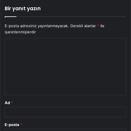
Bir yanıt yazın
E-posta adresiniz yayınlanmayacak.
Gerekli alanlar
*
ile
işaretlenmişlerdir
Y
o
r
u
m
*
Ad
*
E-posta
*