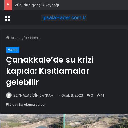
Vücudun gençlik kaynağı
Menü
Anasayfa
/
Haber
Haber
Çanakkale’de su krizi
kapıda: Kısıtlamalar
gelebilir
ZEYNALABİDİN BAYRAM
Ocak 8, 2023
0
11
2 dakika okuma süresi