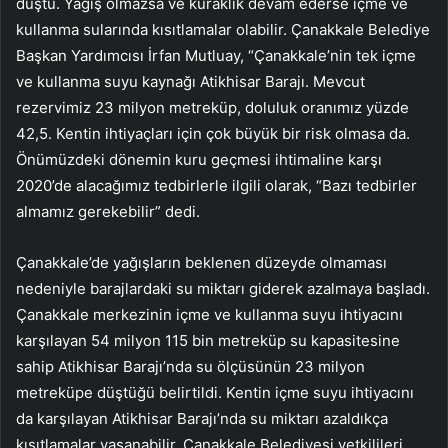
düştü. Yağış olmazsa ve kuraklık devam ederse içme ve
kullanma sularında kısıtlamalar olabilir. Çanakkale Belediye
Başkan Yardımcısı İrfan Mutluay, “Çanakkale’nin tek içme
ve kullanma suyu kaynağı Atikhisar Barajı. Mevcut
rezervimiz 23 milyon metreküp, doluluk oranımız yüzde
42,5. Kentin ihtiyaçları için çok büyük bir risk olmasa da.
Önümüzdeki dönemin kuru geçmesi ihtimaline karşı
2020’de alacağımız tedbirlerle ilgili olarak, “Bazı tedbirler
almamız gerekebilir” dedi.
Çanakkale’de yağışların beklenen düzeyde olmaması
nedeniyle barajlardaki su miktarı giderek azalmaya başladı.
Çanakkale merkezinin içme ve kullanma suyu ihtiyacını
karşılayan 54 milyon 115 bin metreküp su kapasitesine
sahip Atikhisar Barajı’nda su ölçüsünün 23 milyon
metreküpe düştüğü belirtildi. Kentin içme suyu ihtiyacını
da karşılayan Atikhisar Barajı’nda su miktarı azaldıkça
kısıtlamalar yaşanabilir. Çanakkale Belediyesi yetkilileri,