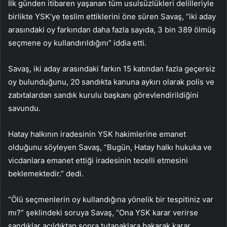
İlk günden itibaren yaşanan tüm usulsüzlükleri delilleriyle
birlikte YSK’ye teslim ettiklerini öne süren Savaş, “iki aday
arasındaki oy farkından daha fazla sayıda, 3 bin 389 ölmüş
seçmene oy kullandırıldığını” iddia etti.
Savaş, iki aday arasındaki farkın 15 katından fazla geçersiz
oy bulunduğunu, 20 sandıkta kanuna aykırı olarak polis ve
zabıtalardan sandık kurulu başkanı görevlendirildiğini
savundu.
Hatay halkının iradesinin YSK hakimlerine emanet
olduğunu söyleyen Savaş, “Bugün, Hatay halkı hukuka ve
vicdanlara emanet ettiği iradesinin tecelli etmesini
beklemektedir.” dedi.
“Ölü seçmenlerin oy kullandığına yönelik bir tespitiniz var
mı?” şeklindeki soruya Savaş, “Ona YSK karar verirse
sandıklar açıldıktan sonra tutanaklara bakarak karar