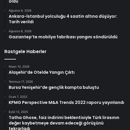
oldu
Ağustos 9, 2026
Ankara-İstanbul yolculuğu 4 saatin altına düşüyor:
Tarih verildi
Ağustos 8, 2026
Gaziantep’te mobilya fabrikası yangını söndürüldü
Rastgele Haberler
Nisan 10, 2026
Alaşehir’de Otelde Yangın Çıktı
Temmuz 17, 2026
Bursa Yenişehir’de gençlik kampta buluştu
Ocak 7, 2023
KPMG Perspective M&A Trends 2022 raporu yayınlandı
Eylül 13, 2025
Tatha Ghose, faiz indirimi beklentisiyle Türk lirasının
değer kaybetmeye devam edeceği görüşünü
tekrarladı