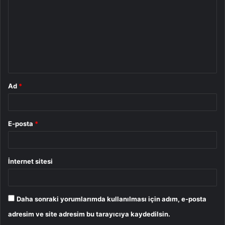
r
u
m
*
Ad
*
E-posta
*
İnternet sitesi
Daha sonraki yorumlarımda kullanılması için adım, e-posta
adresim ve site adresim bu tarayıcıya kaydedilsin.