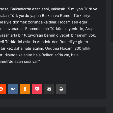
rsa, Balkanlarda ezan sesi, yaklaşık 15 milyon Türk ve
aları Türk yurdu yapan Balkan ve Rumeli Türkleriydi.
lmesiyle dönmek zorunda kaldılar. Hocam sen eğer
nı savunanla, ‘Elhamdülillah Türküm’ diyenlerle, Arap
vaşanlarla bir tutuyorsan benim diyecek bir şeyim yok.
meli Türklerini aslında Anadolu’dan Rumeli’ye giden
ir kez daha hatırlatalım. Unutma Hocam, 200 yıllık
ı dışında kalanlar hala Balkanlar’da var, hala
umeli’de ezan sesi var.”
erest
Reddit
VKontakte
Odnoklassniki
Pocket
E-Posta ile paylaş
Yazdır