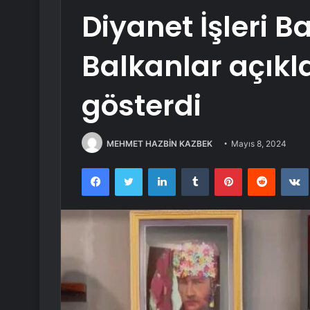
Diyanet İşleri B
Balkanlar açıkl
gösterdi
MEHMET HAZBİN KAZBEK
Mayıs 8, 2024
Facebook
Twitter
LinkedIn
Tumblr
Pinterest
Reddit