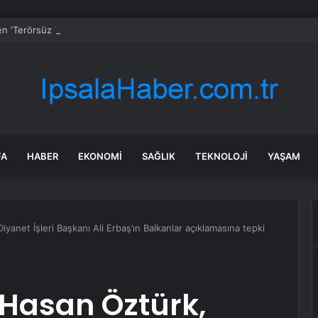
den ‘Terörsüz Türkiye’ hedefli videolu paylaşım
FA
HABER
EKONOMI
SAĞLIK
TEKNOLOJI
YAŞAM
iyanet İşleri Başkanı Ali Erbaş’ın Balkanlar açıklamasına tepki
i Hasan Öztürk,