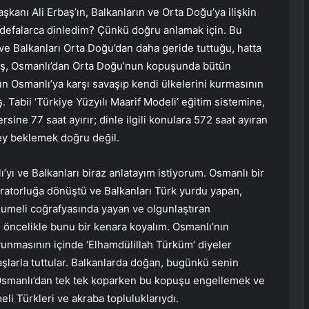
şkanı Ali Erbaş’ın, Balkanların ve Orta Doğu’ya ilişkin
 defalarca dinledim? Çünkü doğru anlamak için. Bu
ve Balkanları Orta Doğu’dan daha geride tuttuğu, hatta
aş, Osmanlı’dan Orta Doğu’nun kopuşunda bütün
 Osmanlı’ya karşı savaşıp kendi ülkelerini kurmasının
Tabii ‘Türkiye Yüzyılı Maarif Modeli’ eğitim sistemine,
rsine 77 saat ayırır; dinle ilgili konulara 572 saat ayıran
 şey beklemek doğru değil.
yı ve Balkanları biraz anlatayım istiyorum. Osmanlı bir
aratorluğa dönüştü ve Balkanları Türk yurdu yapan,
umeli coğrafyasında yayan ve olgunlaştıran
 öncelikle bunu bir kenara koyalım. Osmanlı’nın
nmasının içinde ‘Elhamdülillah Türküm’ diyeler
vaşlarla tuttular. Balkanlarda doğan, bugünkü senin
rı Osmanlı’dan tek tek koparken bu kopuşu engellemek ve
i Türkleri ve akraba topluluklarıydı.