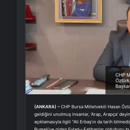
(ANKARA) –
CHP Bursa Milletvekili Hasan Öztür
geldiğini unutmuş insanlar, ‘Arap, Arapça’ deyi
açıklamasıyla ilgili “Ali Erbaş’ın da tarih bilme
Rumeli’ye giden Evlad-ı Fatihanlar olduğunu b