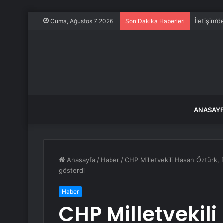
İletişim’
Cuma, Ağustos 7 2026
Son Dakika Haberleri
ANASAY
Anasayfa
/
Haber
/
CHP Milletvekili Hasan Öztürk, D
gösterdi
Haber
CHP Milletvekil