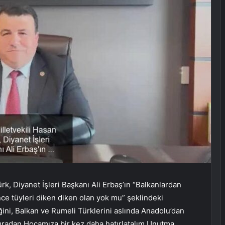
k, Diyanet İşleri Başkanı Ali Erbaş’ın “Balkanlardan
nce tüyleri diken diken olan yok mu” şeklindeki
diğini, Balkan ve Rumeli Türklerini aslında Anadolu’dan
uradan Hocamıza bir kez daha hatırlatalım.Unutma