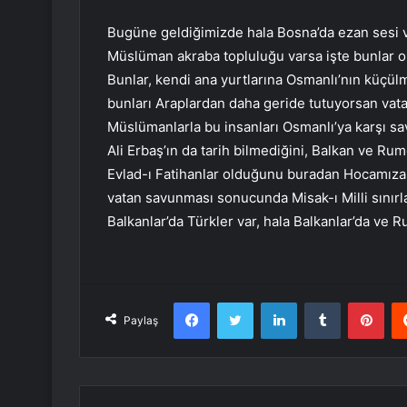
Bugüne geldiğimizde hala Bosna’da ezan sesi va
Müslüman akraba topluluğu varsa işte bunlar or
Bunlar, kendi ana yurtlarına Osmanlı’nın küçü
bunları Araplardan daha geride tutuyorsan vata
Müslümanlarla bu insanları Osmanlı’ya karşı sa
Ali Erbaş’ın da tarih bilmediğini, Balkan ve Ru
Evlad-ı Fatihanlar olduğunu buradan Hocamıza b
vatan savunması sonucunda Misak-ı Milli sınırlar
Balkanlar’da Türkler var, hala Balkanlar’da ve R
Facebook
Twitter
LinkedIn
Tumblr
Pint
Paylaş