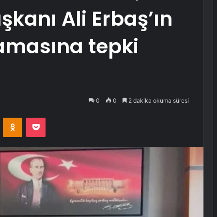
aşkanı Ali Erbaş’ın
amasına tepki
0
0
2 dakika okuma süresi
VKontakte
Odnoklassniki
Pocket