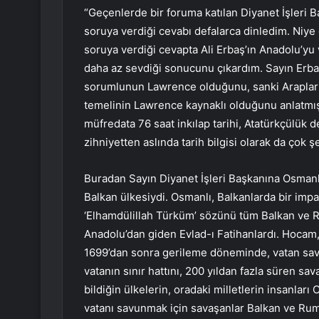
“Geçenlerde bir foruma katılan Diyanet İşleri Ba
soruya verdiği cevabı defalarca dinledim. Niye
soruya verdiği cevapta Ali Erbaş’ın Anadolu’yu 
daha az sevdiği sonucunu çıkardım. Sayın Erb
sorumlunun Lawrence olduğunu, sanki Arapların
temelinin Lawrence kaynaklı olduğunu anlatmış. 
müfredata 76 saat inkılap tarihi, Atatürkçülük de
zihniyetten aslında tarih bilgisi olarak da çok
Buradan Sayın Diyanet İşleri Başkanına Osmanlı’
Balkan ülkesiydi. Osmanlı, Balkanlarda bir imp
‘Elhamdülillah Türküm’ sözünü tüm Balkan ve R
Anadolu’dan giden Evlad-ı Fatihanlardı. Hocam,
1699’dan sonra gerileme döneminde, vatan savu
vatanın sınır hattını, 200 yıldan fazla süren sa
bildiğin ülkelerin, oradaki milletlerin insanla
vatanı savunmak için savaşanlar Balkan ve Rumel