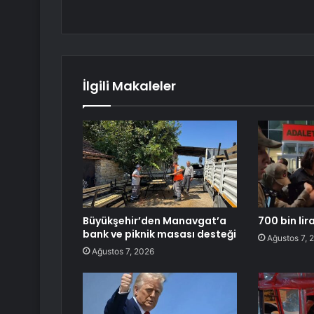
İlgili Makaleler
Büyükşehir’den Manavgat’a
700 bin lira
bank ve piknik masası desteği
Ağustos 7, 
Ağustos 7, 2026