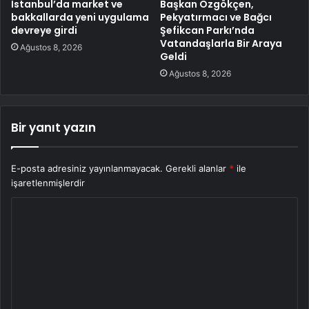
İstanbul’da market ve
Başkan Özgökçen,
bakkallarda yeni uygulama
Pekyatırmacı ve Bağcı
devreye girdi
Şefikcan Parkı’nda
Vatandaşlarla Bir Araya
Ağustos 8, 2026
Geldi
Ağustos 8, 2026
Bir yanıt yazın
E-posta adresiniz yayınlanmayacak.
Gerekli alanlar
*
ile
işaretlenmişlerdir
Y
o
r
u
m