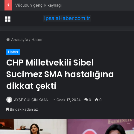
Vücudun gençlik kaynağı
Menü
Anasayfa
/
Haber
Haber
CHP Milletvekili Sibel
Sucimez SMA hastalığına
dikkat çekti
AYŞE GÜLÇİN KAAN
Ocak 17, 2024
0
0
Bir dakikadan az