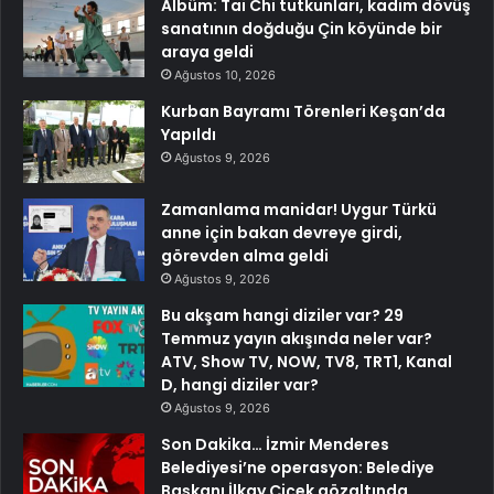
Albüm: Tai Chi tutkunları, kadim dövüş
sanatının doğduğu Çin köyünde bir
araya geldi
Ağustos 10, 2026
Kurban Bayramı Törenleri Keşan’da
Yapıldı
Ağustos 9, 2026
Zamanlama manidar! Uygur Türkü
anne için bakan devreye girdi,
görevden alma geldi
Ağustos 9, 2026
Bu akşam hangi diziler var? 29
Temmuz yayın akışında neler var?
ATV, Show TV, NOW, TV8, TRT1, Kanal
D, hangi diziler var?
Ağustos 9, 2026
Son Dakika… İzmir Menderes
Belediyesi’ne operasyon: Belediye
Başkanı İlkay Çiçek gözaltında