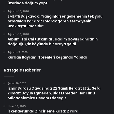
üzerinde doğum yaptı
Ağustos 10, 2026
EMEP’li Başkavak: “Yangınları engellemenin tek yolu
ormanları kâr aracı olarak gören sermayenin
uzaklaştırılmasıdır”
Ağustos 10, 2026
Albüm: Tai Chi tutkunları, kadim dövüş sanatının
doğduğu Çin köyünde bir araya geldi
Ağustos 9, 2026
Kurban Bayramı Törenleri Keşan’da Yapıldı
Rastgele Haberler
Şubat 26, 2026
İzmir Barosu Davasında 22 Sanık Beraat Etti.. Sefa
Yılmaz: Boyun Eğmeden, Biat Etmeden Her Türlü
Mücadelemize Devam Edeceğiz
Nisan 18, 2025
İskenderun’da Zincirleme Kaza: 2 Yaralı