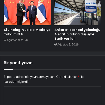
Xi Jinping, Vucic’e Madalya
Ankara-İstanbul yolculuğu
Takdim Etti
4 saatin altına düşüyor:
Tarih verildi
Ağustos 9, 2026
Ağustos 9, 2026
Bir yanıt yazın
E-posta adresiniz yayınlanmayacak.
Gerekli alanlar
*
ile
işaretlenmişlerdir
Y
o
r