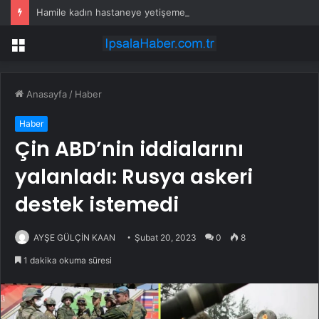
Hamile kadın hastaneye yetişemedi, motosiklet üzerinde doğum yaptı
Menü
Anasayfa
/
Haber
Haber
Çin ABD’nin iddialarını
yalanladı: Rusya askeri
destek istemedi
AYŞE GÜLÇİN KAAN
Şubat 20, 2023
0
8
1 dakika okuma süresi