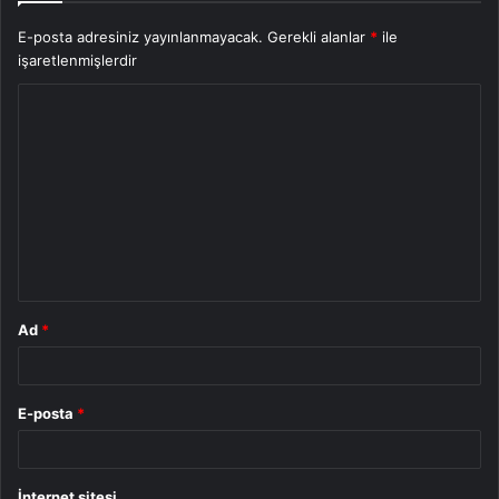
E-posta adresiniz yayınlanmayacak.
Gerekli alanlar
*
ile
işaretlenmişlerdir
Y
o
r
u
m
*
Ad
*
E-posta
*
İnternet sitesi