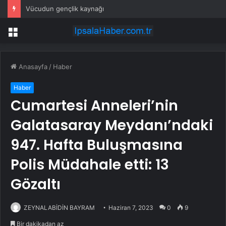
Vücudun gençlik kaynağı
Menü
Anasayfa
/
Haber
Haber
Cumartesi Anneleri’nin
Galatasaray Meydanı’ndaki
947. Hafta Buluşmasına
Polis Müdahale etti: 13
Gözaltı
ZEYNALABİDİN BAYRAM
Haziran 7, 2023
0
9
Bir dakikadan az