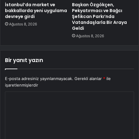
İstanbul’da market ve
Başkan Özgökçen,
bakkallarda yeni uygulama
Pekyatırmacı ve Bağcı
devreye girdi
Şefikcan Parkı’nda
Vatandaşlarla Bir Araya
Ağustos 8, 2026
Geldi
Ağustos 8, 2026
Bir yanıt yazın
E-posta adresiniz yayınlanmayacak.
Gerekli alanlar
*
ile
işaretlenmişlerdir
Y
o
r
u
m