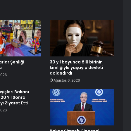
rlar Şenliği
30 yıl boyunca ölü birinin
a
kimliğiyle yaşayıp devleti
dolandırdı
2026
Ağustos 6, 2026
şişleri Bakanı
20 Yıl Sonra
ı Ziyaret Etti
2026