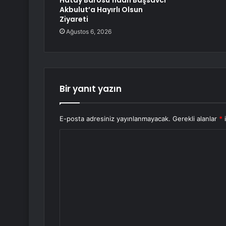
Hatay Barosu’ndan Başsavcı
Akbulut’a Hayırlı Olsun
Ziyareti
Ağustos 6, 2026
Bir yanıt yazın
E-posta adresiniz yayınlanmayacak.
Gerekli alanlar
*
i
Y
o
r
u
m
*