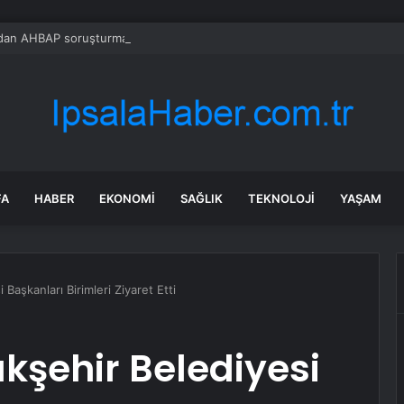
dan AHBAP soruşturmasına sert sorular
FA
HABER
EKONOMI
SAĞLIK
TEKNOLOJI
YAŞAM
Başkanları Birimleri Ziyaret Etti
kşehir Belediyesi