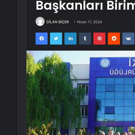
Başkanları Biriml
DİLAN BİÇER
Nisan 17, 2024
Facebook
Twitter
LinkedIn
Tumblr
Pinterest
Reddit