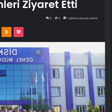
eri Ziyaret Etti
0
0
1 dakika okuma süresi
VKontakte
Odnoklassniki
Pocket