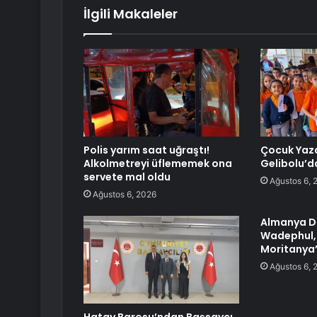
İlgili Makaleler
Polis yarım saat uğraştı!
Çocuk Yaza
Alkolmetreyi üflememek ona
Gelibolu’d
servete mal oldu
Ağustos 6, 
Ağustos 6, 2026
Almanya Dı
Wadephul, 
Moritanya’y
Ağustos 6, 