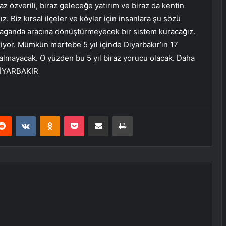
z özverili, biraz geleceğe yatırım ve biraz da kentin
z. Biz kırsal ilçeler ve köyler için insanlara şu sözü
propaganda aracına dönüştürmeyecek bir sistem kuracağız.
kiyor. Mümkün mertebe 5 yıl içinde Diyarbakır’ın 17
kalmayacak. O yüzden bu 5 yıl biraz yorucu olacak. Daha
 DİYARBAKIR
erest
Reddit
VKontakte
Odnoklassniki
Pocket
E-Posta ile paylaş
Yazdır