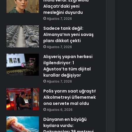
mola verdi: Ezgi Mola
Alaçatı’daki yeni
mesleğini duyurdu
Ağustos 7, 2026
Sadece tank değil:
Almanya’nın yeni savaş
planı dikkat çekti
Ağustos 7, 2026
Alışveriş yapan herkesi
ilgilendiriyor: 1
Ağustos’ta tüm dijital
kurallar değişiyor
Ağustos 7, 2026
Polis yarım saat uğraştı!
Alkolmetreyi üflememek
ona servete mal oldu
Ağustos 6, 2026
Dünyanın en büyüğü
kıyılara vurdu:
Dokunaçları 36 metreyi