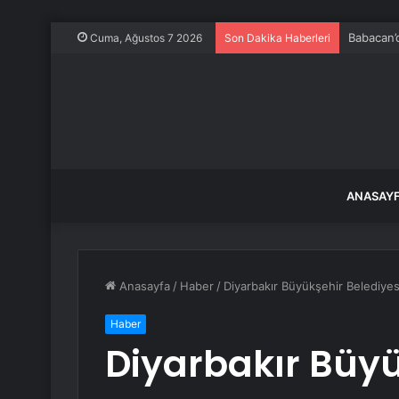
Babacan’
Cuma, Ağustos 7 2026
Son Dakika Haberleri
ANASAY
Anasayfa
/
Haber
/
Diyarbakır Büyükşehir Belediyesi 
Haber
Diyarbakır Büyü