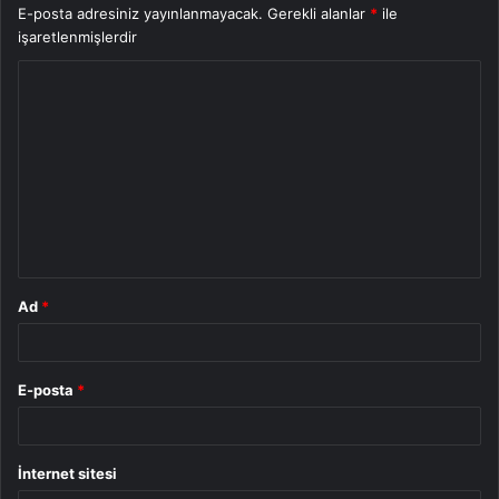
E-posta adresiniz yayınlanmayacak.
Gerekli alanlar
*
ile
işaretlenmişlerdir
Y
o
r
u
m
*
Ad
*
E-posta
*
İnternet sitesi