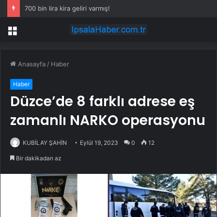
700 bin lira kira geliri varmış!
Menü
Anasayfa
/
Haber
Haber
Düzce’de 8 farklı adrese eş
zamanlı NARKO operasyonu
KUBİLAY ŞAHİN
Eylül 19, 2023
0
12
Bir dakikadan az