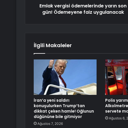
Emlak vergisi ödemelerinde yarın son
gün! Ödemeyene faiz uygulanacak
İlgili Makaleler
İran’a yeni saldırı
Polis yarım
konuşulurken Trump’tan
Alkolmetr
dikkat çeken hamle! Oğlunun
servete ma
düğününe bile gitmiyor
Ağustos 6, 
Ağustos 7, 2026