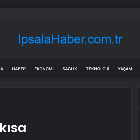
cretsiz kullanıcılarına müjde: Sınırlar tamamen kalkıyor
FA
HABER
EKONOMI
SAĞLIK
TEKNOLOJI
YAŞAM
 kısa