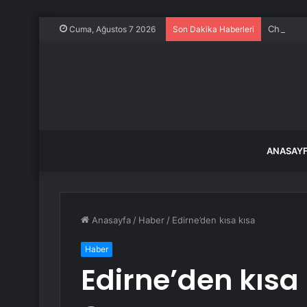
ChatGPT ü
Cuma, Ağustos 7 2026
Son Dakika Haberleri
ANASAY
Anasayfa
/
Haber
/
Edirne’den kısa kısa
Haber
Edirne’den kısa