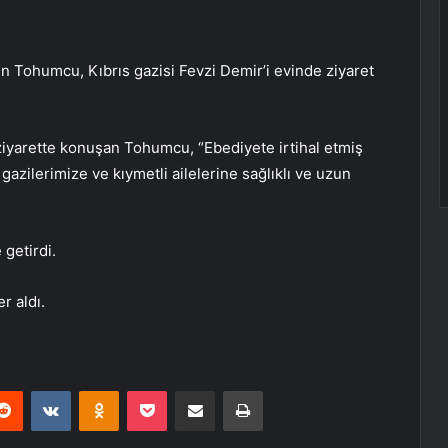
n Tohumcu, Kıbrıs gazisi Fevzi Demir’i evinde ziyaret
ziyarette konuşan Tohumcu, “Ebediyete irtihal etmiş
gazilerimize ve kıymetli ailelerine sağlıklı ve uzun
getirdi.
r aldı.
erest
Reddit
VKontakte
Odnoklassniki
Pocket
E-Posta ile paylaş
Yazdır