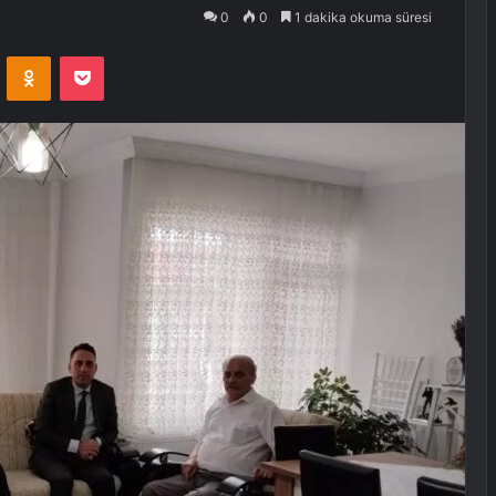
0
0
1 dakika okuma süresi
VKontakte
Odnoklassniki
Pocket