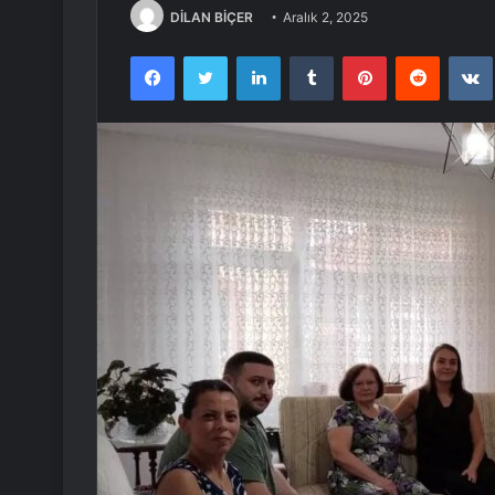
DİLAN BİÇER
Aralık 2, 2025
Facebook
Twitter
LinkedIn
Tumblr
Pinterest
Reddit