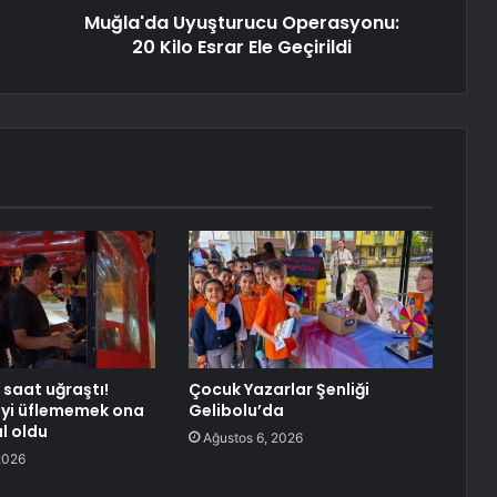
Muğla'da Uyuşturucu Operasyonu:
20 Kilo Esrar Ele Geçirildi
 saat uğraştı!
Çocuk Yazarlar Şenliği
eyi üflememek ona
Gelibolu’da
l oldu
Ağustos 6, 2026
2026