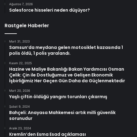
Ağustos 7, 2026
Salesforce hisseleri neden düşüyor?
Rastgele Haberler
Mart 31, 2023
Samsun’da meydana gelen motosiklet kazasında 1
polis öldü, 1 polis yaralandı.
Kasım 22, 2025
Hazine ve Maliye Bakanlığı Bakan Yardımcısı Osman
Çelik: Çin ile Dostluğumuz ve Gelişen Ekonomik
İşbirliğimiz Her Geçen Gün Daha da Güçlenmektedir
Mart 20, 2026
Yaşlı çiftin öldüğü yangını torunları çıkarmış
Şubat 9, 2024
Bahçeli: Anayasa Mahkemesi artık milli güvenlik
sorunudur
Aralık 23, 2024
Kremlin’den Esma Esad açıklaması