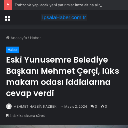
Trabzon’a yapılacak yeni yatırımlar imza altına alındı
Menü
Anasayfa
/
Haber
Haber
Eski Yunusemre Belediye
Başkanı Mehmet Çerçi, lüks
makam odası iddialarına
cevap verdi
MEHMET HAZBİN KAZBEK
Mayıs 2, 2024
0
0
4 dakika okuma süresi