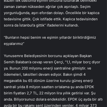
Bazen tek bastonla eşimin omzuna tutunarak belimdeki
zaman zaman nükseden ağrılar çok aşırılaştı. Seçim
yorgunluğunda, aşırı efordan dolayı. Öncelikle bir kaplıca
tedavisine gittik. Çok istifade ettik. Kaplıca tedavisinden
sonra da İstanbul’a gittik” ifadelerini kullandı.
“Bunların hepsi benim ve eşimin yıllardır biriktirdiğimiz
eşyalarımız”
Yunusemre Belediyesinin borcunu açıklayan Başkan
Semih Balaban’a cevap veren Çerçi, “1,1, milyar borç diyor
ya. Bunun 200 milyonu enerji santraline gitmiştir. ve
ödemeleri, taksitleri devam ediyor. Bakın şimdi 4
megavatlık bu 65 dönüm üzerine kurulu güneş enerji
santrali yılda 8 milyon saatten ortalama şu anda EPDK
birim fiyatları 2,7 TL, 22 milyon lira yıllık getirisi var. Şu
anda. Biliyorsunuz dolara endekslidir. EPDK üç ayda bir altı
ayda bir bu rakamı sent üzerinden yeniler. 4 milyar 373