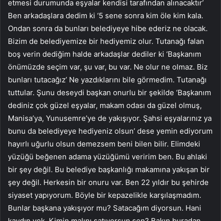
etmesi durumunda eşyalar kendisi tarafından alınacaktır’
Ben arkadaşlara dedim ki ‘5 sene sonra kim öle kim kala.
Ondan sonra da bunları belediyeye hibe ederiz ne olacak.
Bizim de belediyemize bir hediyemiz olur. Tutanağı falan
boş verin dediğim halde arkadaşlar dediler ki ‘Başkanım
önümüzde seçim var, şu var, bu var. Ne olur ne olmaz. Biz
bunları tutacağız’ Ne yazdıklarını bile görmedim. Tutanağı
tuttular. Şunu deseydi başkan onurlu bir şekilde ‘Başkanım
dediniz çok güzel eşyalar, makam odası da güzel olmuş,
Manisa’ya, Yunusemre’ye de yakışıyor. Şahsi eşyalarınız ya
bunu da belediyeye hediyeniz olsun’ dese yemin ediyorum
hayırlı uğurlu olsun demezsem beni bilen bilir. Elimdeki
yüzüğü beğenen adama yüzüğümü veririm ben. Bu ahlaki
bir şey değil. Bu belediye başkanlığı makamına yakışan bir
şey değil. Herkesin bir onuru var. Ben 22 yıldır bu şehirde
siyaset yapıyorum. Böyle bir kepazelikle karşılaşmadım.
Bunlar başkana yakışıyor mu? Satacağım diyorsun. Hani
kaydın yok. Kimin malını satıyorsun sen? Bakın buradan