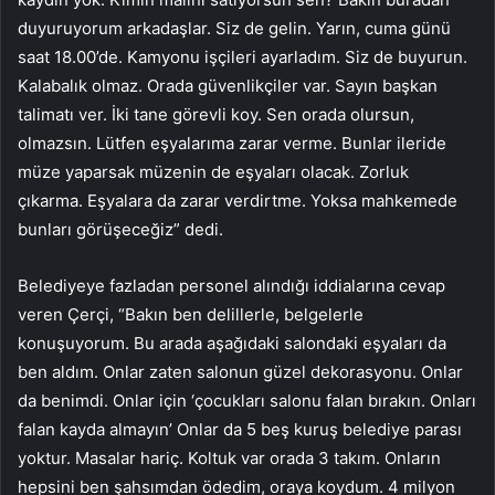
duyuruyorum arkadaşlar. Siz de gelin. Yarın, cuma günü
saat 18.00’de. Kamyonu işçileri ayarladım. Siz de buyurun.
Kalabalık olmaz. Orada güvenlikçiler var. Sayın başkan
talimatı ver. İki tane görevli koy. Sen orada olursun,
olmazsın. Lütfen eşyalarıma zarar verme. Bunlar ileride
müze yaparsak müzenin de eşyaları olacak. Zorluk
çıkarma. Eşyalara da zarar verdirtme. Yoksa mahkemede
bunları görüşeceğiz” dedi.
Belediyeye fazladan personel alındığı iddialarına cevap
veren Çerçi, “Bakın ben delillerle, belgelerle
konuşuyorum. Bu arada aşağıdaki salondaki eşyaları da
ben aldım. Onlar zaten salonun güzel dekorasyonu. Onlar
da benimdi. Onlar için ‘çocukları salonu falan bırakın. Onları
falan kayda almayın’ Onlar da 5 beş kuruş belediye parası
yoktur. Masalar hariç. Koltuk var orada 3 takım. Onların
hepsini ben şahsımdan ödedim, oraya koydum. 4 milyon