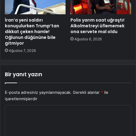
İran’a yeni saldırı
Polis yarım saat uğraştı!
konuşulurken Trump’tan
Alkolmetreyi üflememek
dikkat çeken hamle!
ona servete mal oldu
Oğlunun düğününe bile
Ağustos 6, 2026
gitmiyor
Ağustos 7, 2026
Bir yanıt yazın
E-posta adresiniz yayınlanmayacak.
Gerekli alanlar
*
ile
işaretlenmişlerdir
Y
o
r