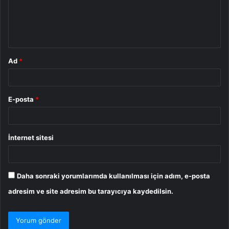
u
m
*
Ad
*
E-posta
*
İnternet sitesi
Daha sonraki yorumlarımda kullanılması için adım, e-posta
adresim ve site adresim bu tarayıcıya kaydedilsin.