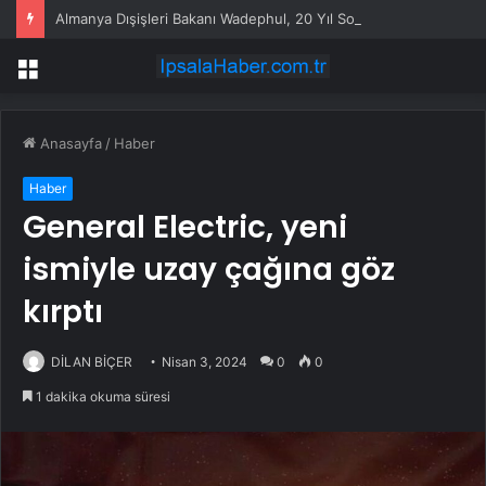
Almanya Dışişleri Bakanı Wadephul, 20 Yıl Sonra Moritanya’yı Ziyaret Etti
Menü
Anasayfa
/
Haber
Haber
General Electric, yeni
ismiyle uzay çağına göz
kırptı
DİLAN BİÇER
Nisan 3, 2024
0
0
1 dakika okuma süresi