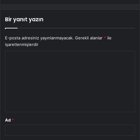
Bir yanıt yazın
E-posta adresiniz yayınlanmayacak.
Gerekli alanlar
*
ile
işaretlenmişlerdir
Y
o
r
u
m
*
Ad
*