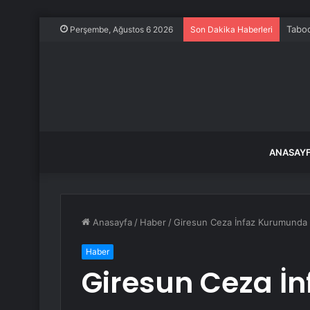
Tabo
Perşembe, Ağustos 6 2026
Son Dakika Haberleri
ANASAY
Anasayfa
/
Haber
/
Giresun Ceza İnfaz Kurumunda H
Haber
Giresun Ceza İ