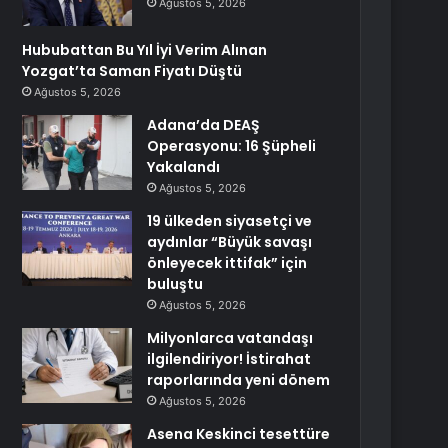
Ağustos 5, 2026
Hububattan Bu Yıl İyi Verim Alınan
Yozgat’ta Saman Fiyatı Düştü
Ağustos 5, 2026
Adana’da DEAŞ
Operasyonu: 16 Şüpheli
Yakalandı
Ağustos 5, 2026
19 ülkeden siyasetçi ve
aydınlar “Büyük savaşı
önleyecek ittifak” için
buluştu
Ağustos 5, 2026
Milyonlarca vatandaşı
ilgilendiriyor! İstirahat
raporlarında yeni dönem
Ağustos 5, 2026
Asena Keskinci tesettüre