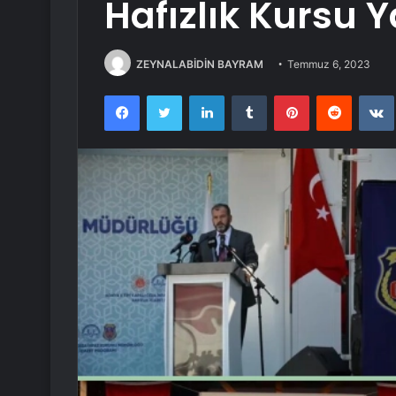
Hafızlık Kursu Y
ZEYNALABİDİN BAYRAM
Temmuz 6, 2023
Facebook
Twitter
LinkedIn
Tumblr
Pinterest
Reddit