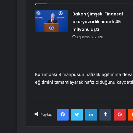
Bakan Şimşek: Finansal
okuryazarlık hedefi 45
milyonu aştı
Ağustos 6, 2026
Kurumdaki 8 mahpusun hafızlık eğitimine devam 
eğitimini tamamlayarak hafız olduğunu kaydetti
Facebook
Twitter
LinkedIn
Tumblr
Pint
Paylaş