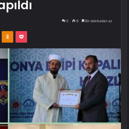
apıldı
0
9
Bir dakikadan az
VKontakte
Odnoklassniki
Pocket