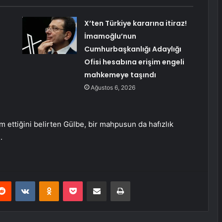
X’ten Türkiye kararına itiraz!
İmamoğlu’nun
Cumhurbaşkanlığı Adaylığı
Ofisi hesabına erişim engeli
mahkemeye taşındı
Ağustos 6, 2026
ettiğini belirten Gülbe, bir mahpusun da hafızlık
.
erest
Reddit
VKontakte
Odnoklassniki
Pocket
E-Posta ile paylaş
Yazdır