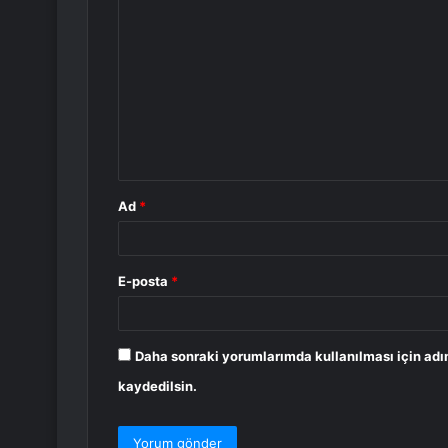
Y
o
r
u
m
*
Ad
*
E-posta
*
Daha sonraki yorumlarımda kullanılması için adı
kaydedilsin.