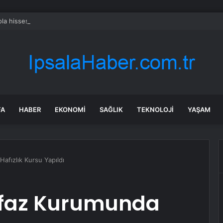
ola hissesi bugün neden düşüyor?
FA
HABER
EKONOMI
SAĞLIK
TEKNOLOJI
YAŞAM
afızlık Kursu Yapıldı
nfaz Kurumunda