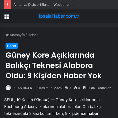
Almanya Dışişleri Bakanı Wadephul, 20 Yıl Sonra Moritanya’yı Ziyaret Etti
Menü
Anasayfa
/
Haber
Haber
Güney Kore Açıklarında
Balıkçı Teknesi Alabora
Oldu: 9 Kişiden Haber Yok
DİLAN BİÇER
Kasım 15, 2025
0
0
Bir dakikadan az
SEUL, 10 Kasım (Xinhua) — Güney Kore açıklarındaki
Eocheong Adası yakınlarında alabora olan Çin balıkçı
teknesindeki 2 kişi kurtarılırken, 9 kişidense
haber