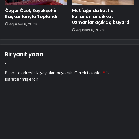
Özgür Özel, Büyükşehir
Mutfağında kettle
Başkanlarıyla Toplandı
kullananlar dikkat!
Uzmanlar açık açık uyardı
Ağustos 6, 2026
Ağustos 6, 2026
Bir yanıt yazın
E-posta adresiniz yayınlanmayacak.
Gerekli alanlar
*
ile
işaretlenmişlerdir
Y
o
r
u
m
*