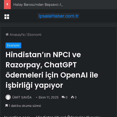
Hatay Barosu’ndan Başsavcı Akbulut’a Hayırlı Olsun Ziyareti
Menü
Anasayfa
/
Ekonomi
Ekonomi
Hindistan’ın NPCI ve
Razorpay, ChatGPT
ödemeleri için OpenAI ile
işbirliği yapıyor
ÜMİT SAVĞA
Ekim 11, 2025
0
0
1 dakika okuma süresi