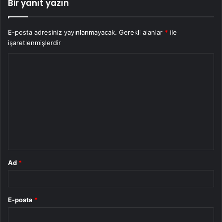
Bir yanıt yazın
E-posta adresiniz yayınlanmayacak.
Gerekli alanlar
*
ile
işaretlenmişlerdir
Y
o
r
u
m
*
Ad
*
E-posta
*