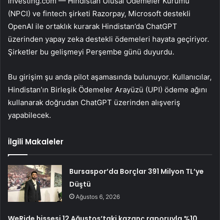
Investing.com — Hindistan Ulusal Ödemeler Kurumu
(NPCI) ve fintech şirketi Razorpay,
Microsoft
destekli
OpenAI ile ortaklık kurarak Hindistan’da ChatGPT
üzerinden yapay zeka destekli ödemeleri hayata geçiriyor.
Şirketler bu gelişmeyi Perşembe günü duyurdu.
Bu girişim şu anda pilot aşamasında bulunuyor. Kullanıcılar,
Hindistan’ın Birleşik Ödemeler Arayüzü (UPI) ödeme ağını
kullanarak doğrudan ChatGPT üzerinden alışveriş
yapabilecek.
İlgili Makaleler
Bursaspor’da Borçlar 391 Milyon TL’ye
Düştü
Ağustos 6, 2026
WeRide hissesi 12 Ağustos’taki kazanç raporuyla %10