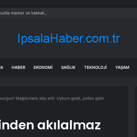
bul’da market ve bakkallarda yeni uygulama devreye girdi
FA
HABER
EKONOMI
SAĞLIK
TEKNOLOJI
YAŞAM
urgun! Mağdurlarla alay etti: Uykum geldi, polise gidin
inden akılalmaz