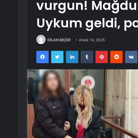
vurgun! Mağdurl
Uykum geldi, po
DİLAN BİÇER
Aralık 14, 2025
Facebook
Twitter
LinkedIn
Tumblr
Pinterest
Reddit