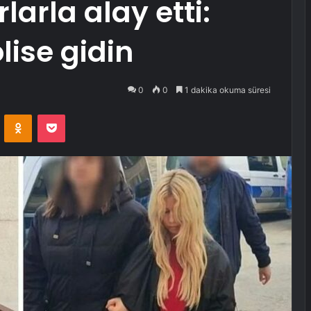
arla alay etti:
lise gidin
0
0
1 dakika okuma süresi
VKontakte
Odnoklassniki
Pocket