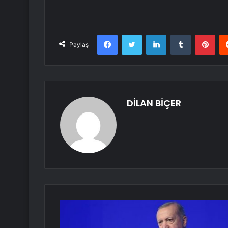
Facebook
Twitter
LinkedIn
Tumblr
Pint
Paylaş
DİLAN BİÇER