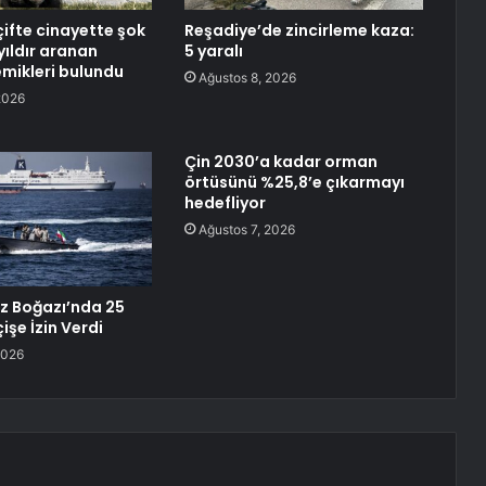
çifte cinayette şok
Reşadiye’de zincirleme kaza:
yıldır aranan
5 yaralı
mikleri bulundu
Ağustos 8, 2026
2026
Çin 2030’a kadar orman
örtüsünü %25,8’e çıkarmayı
hedefliyor
Ağustos 7, 2026
z Boğazı’nda 25
işe İzin Verdi
2026