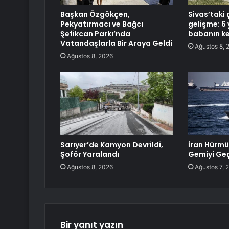
Başkan Özgökçen,
Sivas’taki 
Pekyatırmacı ve Bağcı
gelişme: 6 
Şefikcan Parkı’nda
babanın ke
Vatandaşlarla Bir Araya Geldi
Ağustos 8, 
Ağustos 8, 2026
Sarıyer’de Kamyon Devrildi,
İran Hürmü
Şoför Yaralandı
Gemiyi Geç
Ağustos 8, 2026
Ağustos 7, 
Bir yanıt yazın