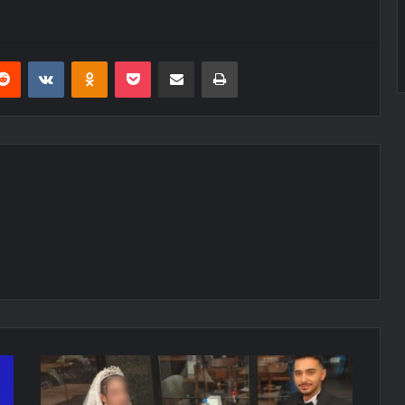
erest
Reddit
VKontakte
Odnoklassniki
Pocket
E-Posta ile paylaş
Yazdır