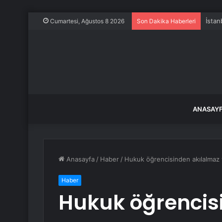
İstan
Cumartesi, Ağustos 8 2026
Son Dakika Haberleri
ANASAY
Anasayfa
/
Haber
/
Hukuk öğrencisinden akılalmaz v
Haber
Hukuk öğrencis