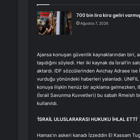
700 bin lira kira geliri varmış
Ağustos 7, 2026
Ajansa konuşan güvenlik kaynaklarından biri, a
taşıdığını söyledi. Her iki kaynak da İsrail’in s
aktardı. IDF sözcülerinden Avichay Adraee ise İs
vurduğu yönündeki haberleri yalanladı. UNIFI
konuya ilişkin henüz bir açıklama gelmezken, I
(İsrail Savunma Kuvvetleri) bu sabah Rmeish bö
kullanıldı.
‘İSRAİL ULUSLARARASI HUKUKU İHLAL ETTİ’
Hamas’ın askeri kanadı İzzeddin El Kassam Tugay