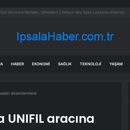
ra kira geliri varmış!
FA
HABER
EKONOMI
SAĞLIK
TEKNOLOJI
YAŞAM
 saldırı düzenlenmedi
a UNIFIL aracına