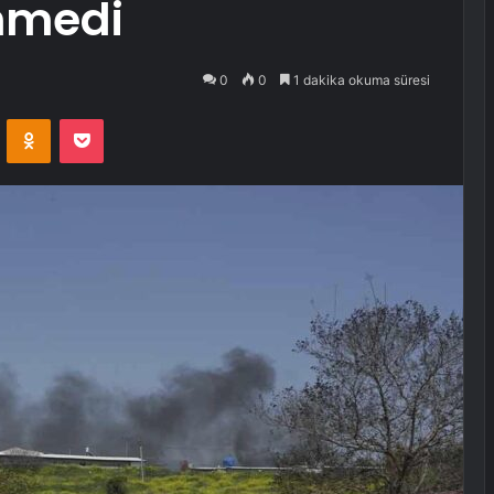
enmedi
0
0
1 dakika okuma süresi
VKontakte
Odnoklassniki
Pocket