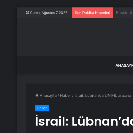
700 bin li
Cuma, Ağustos 7 2026
Son Dakika Haberleri
ANASAY
Anasayfa
/
Haber
/
İsrail: Lübnan’da UNIFIL aracına
Haber
İsrail: Lübnan’d