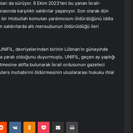
rıları da sürüyor. 8 Ekim 2023’ten bu yanan İsrail-
rasında karşılıklı saldırılar yaşanıyor. Son olarak dün
da bir Hizbullah komutan yardımcısını öldürdüğünü iddia
on saldırılarda altı mensubunun öldürüldüğü ileri
UNIFIL, devriyelerinden birinin Lübnan’ın güneyinde
ıda yaralı olduğunu duyurmuştu. UNIFIL, geçen ay yaptığı
tmesine atıfta bulunarak İsrail ordusunun gazeteci
euters muhabirini öldürmesinin uluslararası hukuku ihlal
erest
Reddit
VKontakte
Odnoklassniki
Pocket
E-Posta ile paylaş
Yazdır