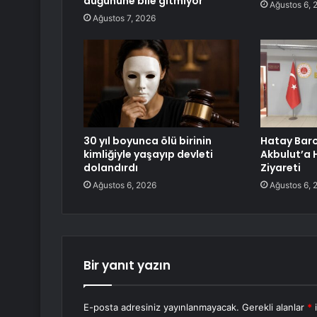
düğününe bile gitmiyor
Ağustos 6, 
Ağustos 7, 2026
30 yıl boyunca ölü birinin
Hatay Bar
kimliğiyle yaşayıp devleti
Akbulut’a H
dolandırdı
Ziyareti
Ağustos 6, 2026
Ağustos 6, 
Bir yanıt yazın
E-posta adresiniz yayınlanmayacak.
Gerekli alanlar
*
i