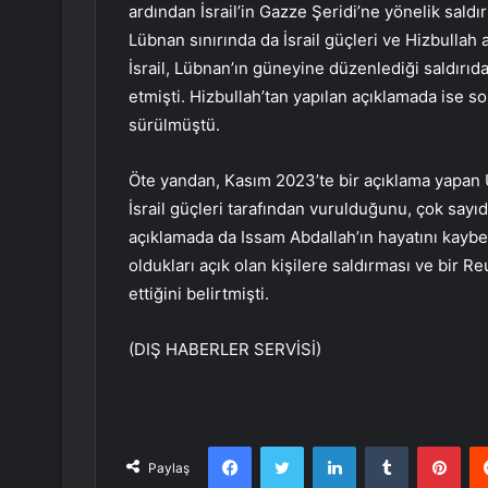
ardından İsrail’in Gazze Şeridi’ne yönelik saldı
Lübnan sınırında da İsrail güçleri ve Hizbullah a
İsrail, Lübnan’ın güneyine düzenlediği saldırı
etmişti. Hizbullah’tan yapılan açıklamada ise s
sürülmüştü.
Öte yandan, Kasım 2023’te bir açıklama yapan 
İsrail güçleri tarafından vurulduğunu, çok say
açıklamada da Issam Abdallah’ın hayatını kaybe
oldukları açık olan kişilere saldırması ve bir R
ettiğini belirtmişti.
(DIŞ HABERLER SERVİSİ)
Facebook
Twitter
LinkedIn
Tumblr
Pint
Paylaş