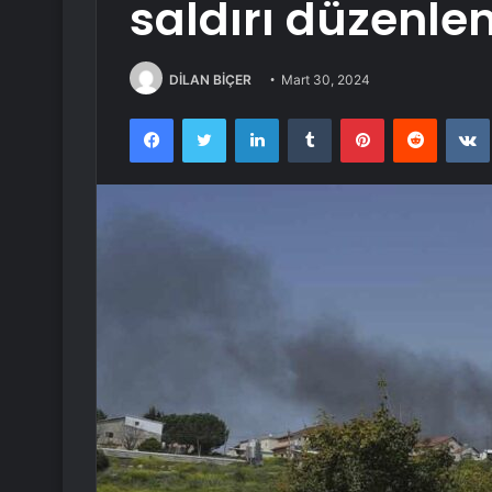
saldırı düzenl
DİLAN BİÇER
Mart 30, 2024
Facebook
Twitter
LinkedIn
Tumblr
Pinterest
Reddit