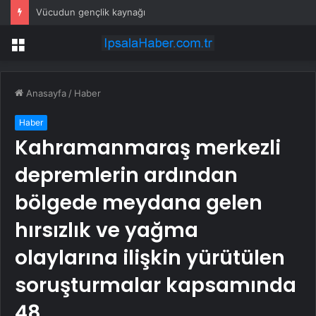
Vücudun gençlik kaynağı
Menü
Anasayfa
/
Haber
Haber
Kahramanmaraş merkezli
depremlerin ardından
bölgede meydana gelen
hırsızlık ve yağma
olaylarına ilişkin yürütülen
soruşturmalar kapsamında
48…