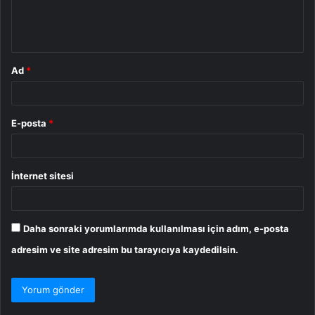
m
*
Ad
*
E-posta
*
İnternet sitesi
Daha sonraki yorumlarımda kullanılması için adım, e-posta
adresim ve site adresim bu tarayıcıya kaydedilsin.