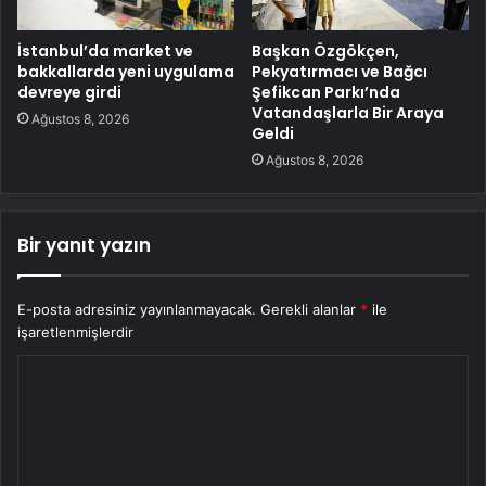
İstanbul’da market ve
Başkan Özgökçen,
bakkallarda yeni uygulama
Pekyatırmacı ve Bağcı
devreye girdi
Şefikcan Parkı’nda
Vatandaşlarla Bir Araya
Ağustos 8, 2026
Geldi
Ağustos 8, 2026
Bir yanıt yazın
E-posta adresiniz yayınlanmayacak.
Gerekli alanlar
*
ile
işaretlenmişlerdir
Y
o
r
u