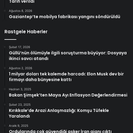
Tarih verildi
Ağustos 8, 2026
Gaziantep’te mobilya fabrikası yangını söndürüldü
Rastgele Haberler
Şubat 17, 2026
Güllü’nün ölümüyle ilgili soruşturma büyüyor: Dosyaya
ikinci savcı atandı
Ağustos 2, 2026
1 milyar doları tek kalemde harcadı: Elon Musk dev bir
firmayı daha bünyesine kattı
Haziran 3, 2025
Bakan Şimşek’ten Mayıs Ayı Enflasyon Değerlendirmesi
Şubat 23, 2025
Kırıkkale’de Arazi Anlaşmazlığı: Komşu Tüfekle
Yaralandı
Aralık 9, 2025
Ordularında çok güvendiği asker İran ajanı çıktı