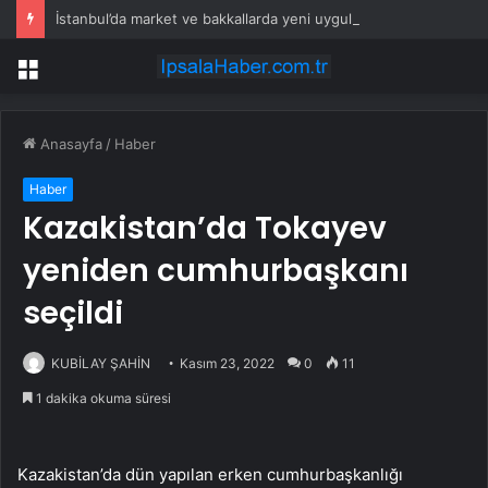
İstanbul’da market ve bakkallarda yeni uygulama devreye girdi
Menü
Anasayfa
/
Haber
Haber
Kazakistan’da Tokayev
yeniden cumhurbaşkanı
seçildi
KUBİLAY ŞAHİN
Kasım 23, 2022
0
11
1 dakika okuma süresi
Kazakistan’da dün yapılan erken cumhurbaşkanlığı