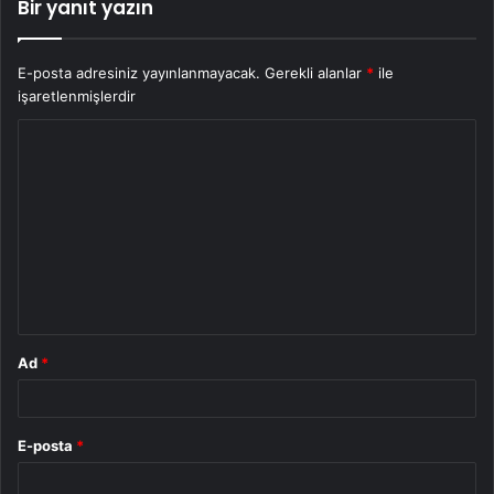
Bir yanıt yazın
E-posta adresiniz yayınlanmayacak.
Gerekli alanlar
*
ile
işaretlenmişlerdir
Y
o
r
u
m
*
Ad
*
E-posta
*