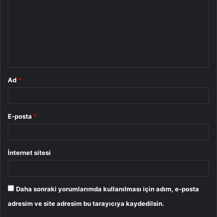
r
u
m
*
Ad
*
E-posta
*
İnternet sitesi
Daha sonraki yorumlarımda kullanılması için adım, e-posta
adresim ve site adresim bu tarayıcıya kaydedilsin.