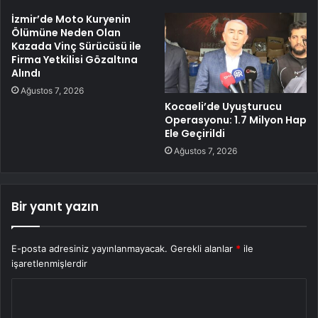
İzmir’de Moto Kuryenin
Ölümüne Neden Olan
Kazada Vinç Sürücüsü ile
Firma Yetkilisi Gözaltına
Alındı
Ağustos 7, 2026
Kocaeli’de Uyuşturucu
Operasyonu: 1.7 Milyon Hap
Ele Geçirildi
Ağustos 7, 2026
Bir yanıt yazın
E-posta adresiniz yayınlanmayacak.
Gerekli alanlar
*
ile
işaretlenmişlerdir
Y
o