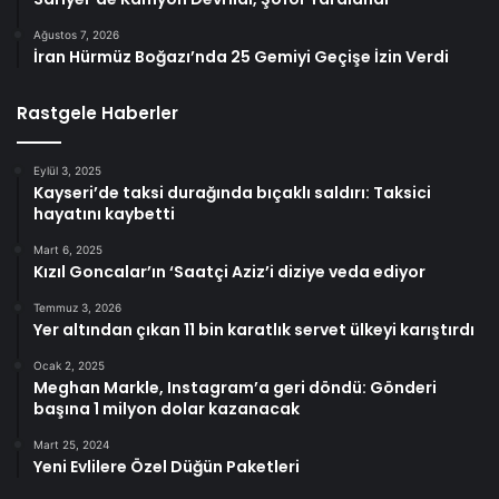
Ağustos 7, 2026
İran Hürmüz Boğazı’nda 25 Gemiyi Geçişe İzin Verdi
Rastgele Haberler
Eylül 3, 2025
Kayseri’de taksi durağında bıçaklı saldırı: Taksici
hayatını kaybetti
Mart 6, 2025
Kızıl Goncalar’ın ‘Saatçi Aziz’i diziye veda ediyor
Temmuz 3, 2026
Yer altından çıkan 11 bin karatlık servet ülkeyi karıştırdı
Ocak 2, 2025
Meghan Markle, Instagram’a geri döndü: Gönderi
başına 1 milyon dolar kazanacak
Mart 25, 2024
Yeni Evlilere Özel Düğün Paketleri