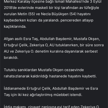
Merkez Karatay ilçesine bağlı İsmail Mahallesi’nde 3 Eylül
2018’de evlerinde maskeli bir kişi tarafından av tüfeğiyle
vurulan Metin (55) ve Necla Büyükşen (54) hayatını
kaybederken kızları da yaralandı. pencereden atlayıp
kaçtıklarında.
Afgan asıllı Esra Taş, Abdullah Başdemir, Mustafa Okşen,
Ertuğrul Çelik, Zekeriya O, AU tutuklanırken, bir süre sonra
AU ve Zekeriya O. denetim kuralına dayanılarak serbest
bırakıldı.
Tutuklu sanıklardan Mustafa Okşen cezaevinde
rahatsızlanarak kaldırıldığı hastanede hayatını kaybetti.
İddianamede Ertuğrul Çelik, Abdullah Başdemir ve Esra
Taş için iki kez ağırlaştırılmış müebbet istendi.
İddia makamı, cinayet zanlısına evi tarif eden Zekeriya O.