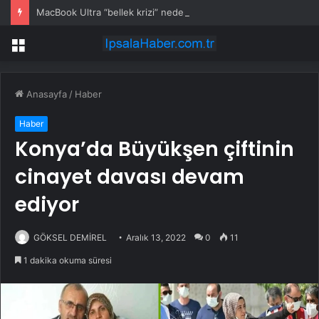
MacBook Ultra “bellek krizi” nedeniyle bu yıl gelmeyebilir
Menü
Anasayfa
/
Haber
Haber
Konya’da Büyükşen çiftinin
cinayet davası devam
ediyor
GÖKSEL DEMİREL
Aralık 13, 2022
0
11
1 dakika okuma süresi