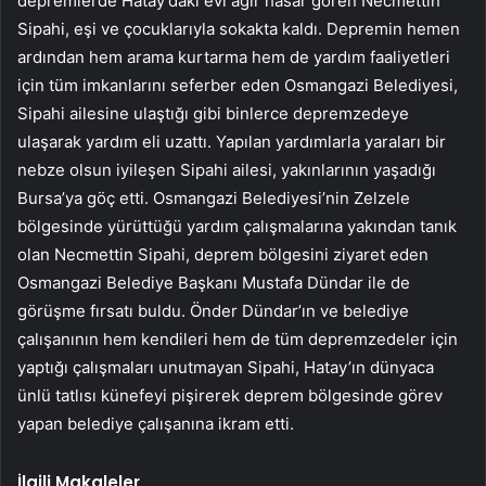
depremlerde Hatay’daki evi ağır hasar gören Necmettin
Sipahi, eşi ve çocuklarıyla sokakta kaldı. Depremin hemen
ardından hem arama kurtarma hem de yardım faaliyetleri
için tüm imkanlarını seferber eden Osmangazi Belediyesi,
Sipahi ailesine ulaştığı gibi binlerce depremzedeye
ulaşarak yardım eli uzattı. Yapılan yardımlarla yaraları bir
nebze olsun iyileşen Sipahi ailesi, yakınlarının yaşadığı
Bursa’ya göç etti. Osmangazi Belediyesi’nin Zelzele
bölgesinde yürüttüğü yardım çalışmalarına yakından tanık
olan Necmettin Sipahi, deprem bölgesini ziyaret eden
Osmangazi Belediye Başkanı Mustafa Dündar ile de
görüşme fırsatı buldu. Önder Dündar’ın ve belediye
çalışanının hem kendileri hem de tüm depremzedeler için
yaptığı çalışmaları unutmayan Sipahi, Hatay’ın dünyaca
ünlü tatlısı künefeyi pişirerek deprem bölgesinde görev
yapan belediye çalışanına ikram etti.
İlgili Makaleler