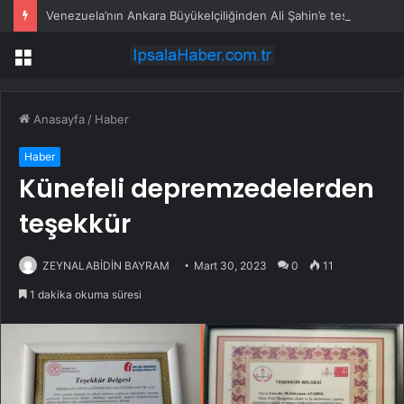
Venezuela’nın Ankara Büyükelçiliğinden Ali Şahin’e teşekkür mektubu
Menü
Anasayfa
/
Haber
Haber
Künefeli depremzedelerden
teşekkür
ZEYNALABİDİN BAYRAM
Mart 30, 2023
0
11
1 dakika okuma süresi