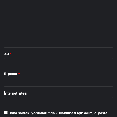
Y
o
r
u
m
*
Ad
*
E-posta
*
İnternet sitesi
Daha sonraki yorumlarımda kullanılması için adım, e-posta