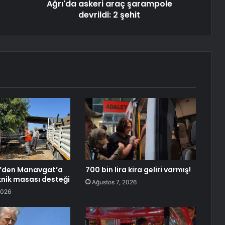
Ağrı'da askeri araç şarampole
devrildi: 2 şehit
r’den Manavgat’a
700 bin lira kira geliri varmış!
knik masası desteği
Ağustos 7, 2026
2026