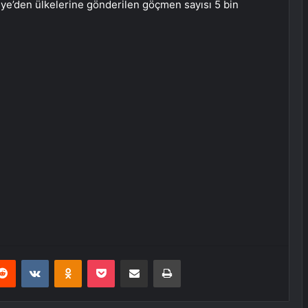
kiye’den ülkelerine gönderilen göçmen sayısı 5 bin
erest
Reddit
VKontakte
Odnoklassniki
Pocket
E-Posta ile paylaş
Yazdır