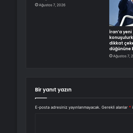
Ağustos 7, 2026
İran’a yeni 
konuşulur
dikkat çek
düğününe b
Ağustos 7, 
Bir yanıt yazın
E-posta adresiniz yayınlanmayacak.
Gerekli alanlar
*
i
Y
o