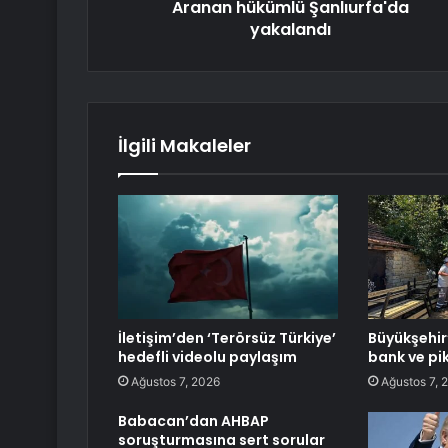
Aranan hükümlü Şanlıurfa'da
yakalandı
İlgili Makaleler
İletişim’den ‘Terörsüz Türkiye’
Büyükşehi
hedefli videolu paylaşım
bank ve pi
Ağustos 7, 2026
Ağustos 7, 
Babacan’dan AHBAP
soruşturmasına sert sorular