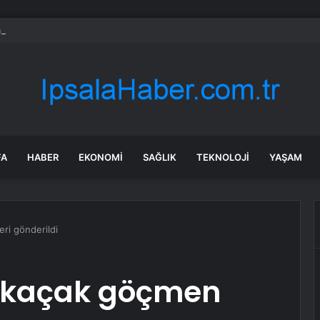
 yapılacak yeni yatırımlar imza altına alındı
FA
HABER
EKONOMI
SAĞLIK
TEKNOLOJI
YAŞAM
ri gönderildi
7 kaçak göçmen