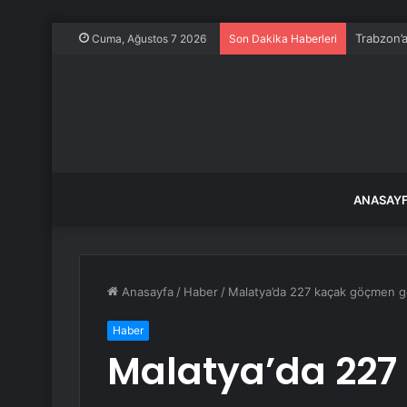
Trabzon’a
Cuma, Ağustos 7 2026
Son Dakika Haberleri
ANASAY
Anasayfa
/
Haber
/
Malatya’da 227 kaçak göçmen ge
Haber
Malatya’da 22