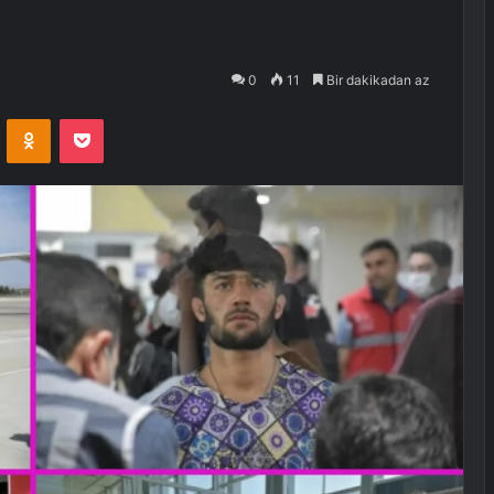
0
11
Bir dakikadan az
VKontakte
Odnoklassniki
Pocket