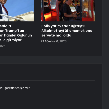
saldırı
Polis yarım saat uğraştı!
ken Trump’tan
Alkolmetreyi üflememek ona
en hamle! Oğlunun
servete mal oldu
ile gitmiyor
Ağustos 6, 2026
2026
le işaretlenmişlerdir