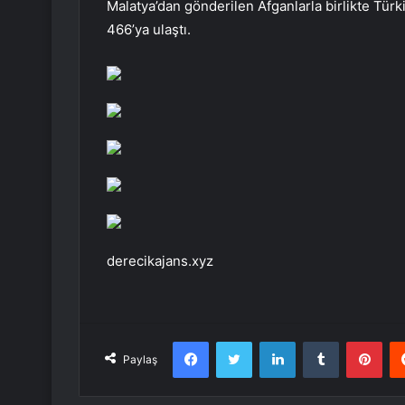
Malatya’dan gönderilen Afganlarla birlikte Tür
466’ya ulaştı.
derecikajans.xyz
Facebook
Twitter
LinkedIn
Tumblr
Pint
Paylaş