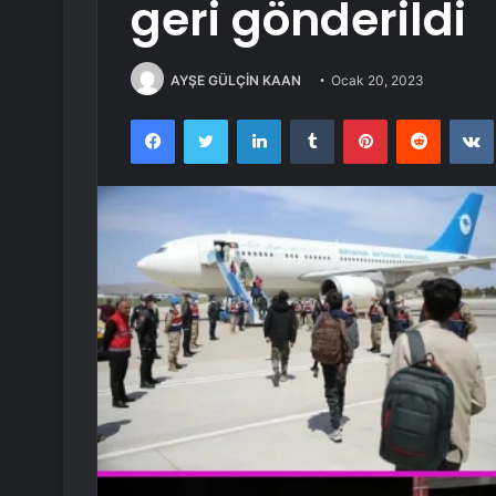
geri gönderildi
AYŞE GÜLÇİN KAAN
Ocak 20, 2023
Facebook
Twitter
LinkedIn
Tumblr
Pinterest
Reddit