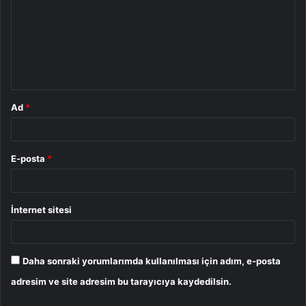
r
u
m
*
Ad
*
E-posta
*
İnternet sitesi
Daha sonraki yorumlarımda kullanılması için adım, e-posta
adresim ve site adresim bu tarayıcıya kaydedilsin.