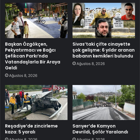
Başkan Özgökçen,
Sivas’taki çifte cinayette
Pekyatırmacı ve Bağcı
şok gelişme: 6 yıldır aranan
Şefikcan Parkı’nda
babanın kemikleri bulundu
Vatandaşlarla Bir Araya
Ağustos 8, 2026
Geldi
Ağustos 8, 2026
Reşadiye’de zincirleme
Sarıyer’de Kamyon
kaza: 5 yaralı
Devrildi, Şoför Yaralandı
Ağustos 8, 2026
Ağustos 8, 2026