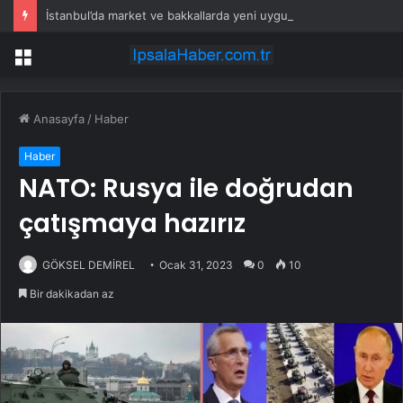
İstanbul’da market ve bakkallarda yeni uygulama devreye girdi
Menü
Anasayfa
/
Haber
Haber
NATO: Rusya ile doğrudan
çatışmaya hazırız
GÖKSEL DEMİREL
Ocak 31, 2023
0
10
Bir dakikadan az