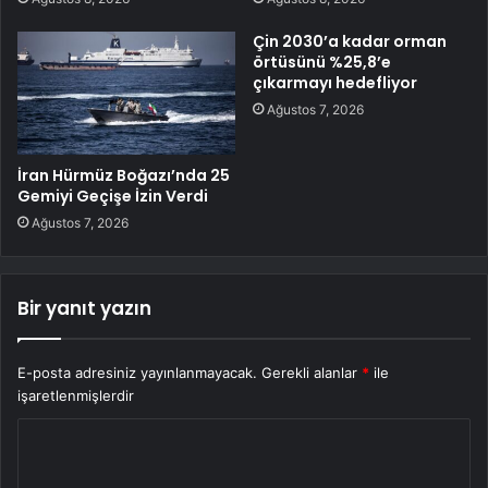
Çin 2030’a kadar orman
örtüsünü %25,8’e
çıkarmayı hedefliyor
Ağustos 7, 2026
İran Hürmüz Boğazı’nda 25
Gemiyi Geçişe İzin Verdi
Ağustos 7, 2026
Bir yanıt yazın
E-posta adresiniz yayınlanmayacak.
Gerekli alanlar
*
ile
işaretlenmişlerdir
Y
o