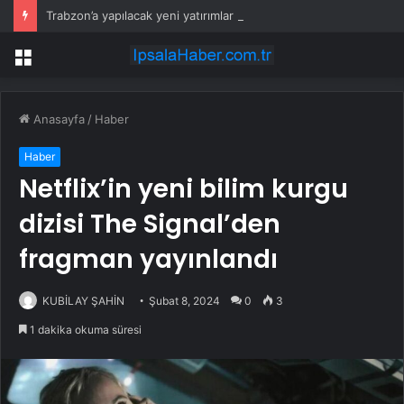
Trabzon’a yapılacak yeni yatırımlar imza altına alındı
Menü
Anasayfa
/
Haber
Haber
Netflix’in yeni bilim kurgu
dizisi The Signal’den
fragman yayınlandı
KUBİLAY ŞAHİN
Şubat 8, 2024
0
3
1 dakika okuma süresi