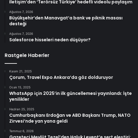
İletişim’den ‘Terörsüz Türkiye’ hedefli videolu paylaşım
Ağustos 7, 2026
Büyükşehir’den Manavgat’a bank ve piknik masası
desteği
Ağustos 7, 2026
Salesforce hisseleri neden düşüyor?
Rastgele Haberler
Kasım 21, 2025
Çorum, Travel Expo Ankara’da göz dolduruyor
Ocak 15, 2025
WhatsApp için 2025’in ilk güncellemesi yayınlandı: İşte
yenilikler
Haziran 25, 2025
Cumhurbaşkanı Erdoğan ve ABD Başkanı Trump, NATO
Zirvesi’nde yan yana geldi
Temmuz 6, 2026
Gazeteci Mevlüt Tezel’den Haluk Levent’e sert eleştiri: