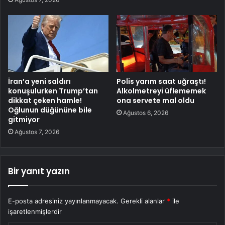
İran’a yeni saldırı
Polis yarım saat uğraştı!
konuşulurken Trump’tan
Alkolmetreyi üflememek
dikkat çeken hamle!
ona servete mal oldu
Oğlunun düğününe bile
Ağustos 6, 2026
gitmiyor
Ağustos 7, 2026
Bir yanıt yazın
E-posta adresiniz yayınlanmayacak.
Gerekli alanlar
*
ile
işaretlenmişlerdir