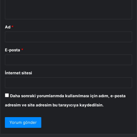
m
*
Ad
*
E-posta
*
İnternet sitesi
Daha sonraki yorumlarımda kullanılması için adım, e-posta
adresim ve site adresim bu tarayıcıya kaydedilsin.