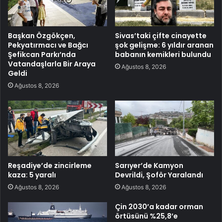
Başkan Özgökçen,
Sivas’taki çifte cinayette
Pekyatırmacı ve Bağcı
şok gelişme: 6 yıldır aranan
Şefikcan Parkı’nda
babanın kemikleri bulundu
Vatandaşlarla Bir Araya
Ağustos 8, 2026
Geldi
Ağustos 8, 2026
Reşadiye’de zincirleme
Sarıyer’de Kamyon
kaza: 5 yaralı
Devrildi, Şoför Yaralandı
Ağustos 8, 2026
Ağustos 8, 2026
Çin 2030’a kadar orman
örtüsünü %25,8’e