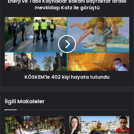
Enerji ve Tabii Kaynaklar Bakanı Bayraktar İsrailli
mevkidaşı Katz ile görüştü
KÖSKEM'le 402 kişi hayata tutundu
İlgili Makaleler