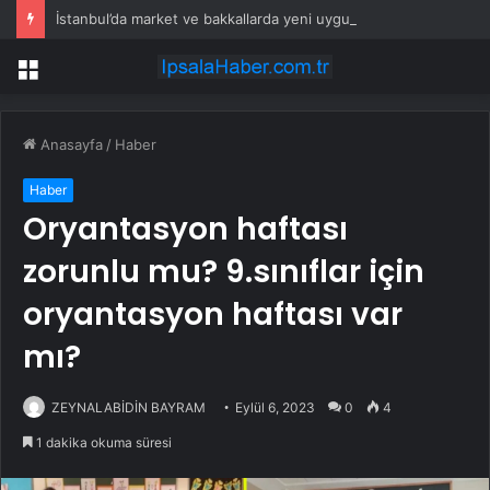
İstanbul’da market ve bakkallarda yeni uygulama devreye girdi
Menü
Anasayfa
/
Haber
Haber
Oryantasyon haftası
zorunlu mu? 9.sınıflar için
oryantasyon haftası var
mı?
ZEYNALABİDİN BAYRAM
Eylül 6, 2023
0
4
1 dakika okuma süresi