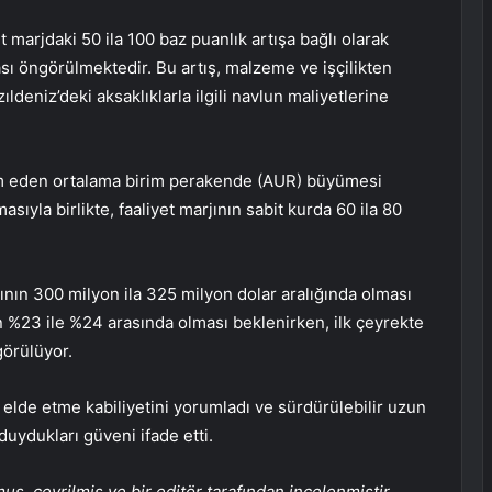
üt marjdaki 50 ila 100 baz puanlık artışa bağlı olarak
sı öngörülmektedir. Bu artış, malzeme ve işçilikten
ldeniz’deki aksaklıklarla ilgili navlun maliyetlerine
am eden ortalama birim perakende (AUR) büyümesi
sıyla birlikte, faaliyet marjının sabit kurda 60 ila 80
ının 300 milyon ila 325 milyon dolar aralığında olması
n %23 ile %24 arasında olması beklenirken, ilk çeyrekte
görülüyor.
 elde etme kabiliyetini yorumladı ve sürdürülebilir uzun
uydukları güveni ifade etti.
, çevrilmiş ve bir editör tarafından incelenmiştir.