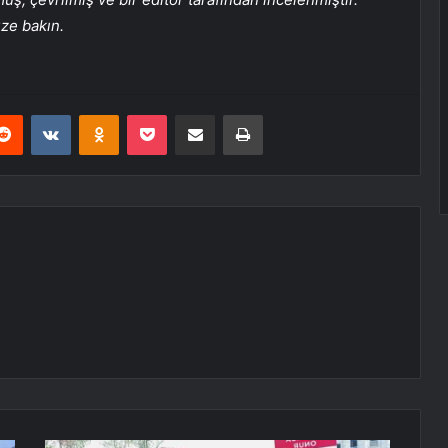
üze bakın.
erest
Reddit
VKontakte
Odnoklassniki
Pocket
E-Posta ile paylaş
Yazdır