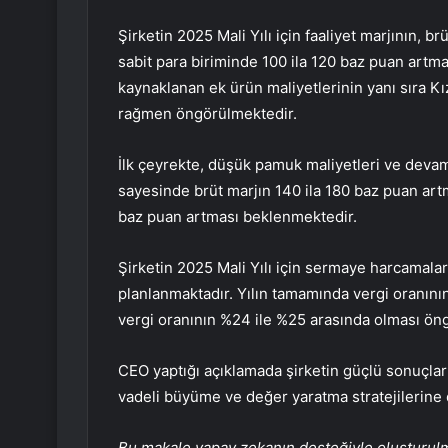
Şirketin 2025 Mali Yılı için faaliyet marjının, br
sabit para biriminde 100 ila 120 baz puan artma
kaynaklanan ek ürün maliyetlerinin yanı sıra Kızı
rağmen öngörülmektedir.
İlk çeyrekte, düşük pamuk maliyetleri ve dev
sayesinde brüt marjın 140 ila 180 baz puan artma
baz puan artması beklenmektedir.
Şirketin 2025 Mali Yılı için sermaye harcamalar
planlanmaktadır. Yılın tamamında vergi oranını
vergi oranının %24 ile %25 arasında olması ön
CEO yaptığı açıklamada şirketin güçlü sonuçlar
vadeli büyüme ve değer yaratma stratejilerine d
Bu makale yapay zekanın desteğiyle oluşturulmuş