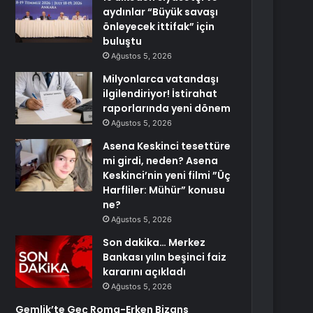
aydınlar “Büyük savaşı
önleyecek ittifak” için
buluştu
Ağustos 5, 2026
Milyonlarca vatandaşı
ilgilendiriyor! İstirahat
raporlarında yeni dönem
Ağustos 5, 2026
Asena Keskinci tesettüre
mi girdi, neden? Asena
Keskinci’nin yeni filmi ”Üç
Harfliler: Mühür” konusu
ne?
Ağustos 5, 2026
Son dakika… Merkez
Bankası yılın beşinci faiz
kararını açıkladı
Ağustos 5, 2026
Gemlik’te Geç Roma-Erken Bizans