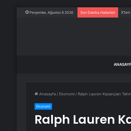
X’ten
Perşembe, Ağustos 6 2026
Son Dakika Haberleri
ANASAY
Anasayfa
/
Ekonomi
/
Ralph Lauren Kazançları Tahmi
Ekonomi
Ralph Lauren K