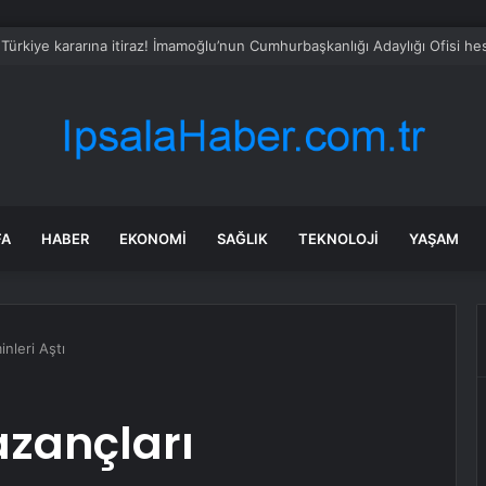
 Türkiye kararına itiraz! İmamoğlu’nun Cumhurbaşkanlığı Adaylığı Ofisi h
FA
HABER
EKONOMI
SAĞLIK
TEKNOLOJI
YAŞAM
nleri Aştı
azançları