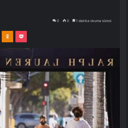
0
0
1 dakika okuma süresi
VKontakte
Odnoklassniki
Pocket