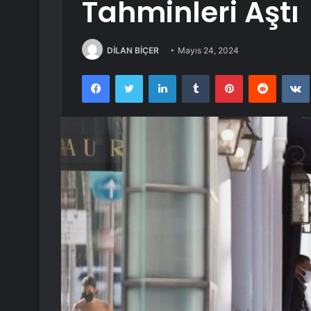
Tahminleri Aştı
DİLAN BİÇER
Mayıs 24, 2024
Facebook
Twitter
LinkedIn
Tumblr
Pinterest
Reddit