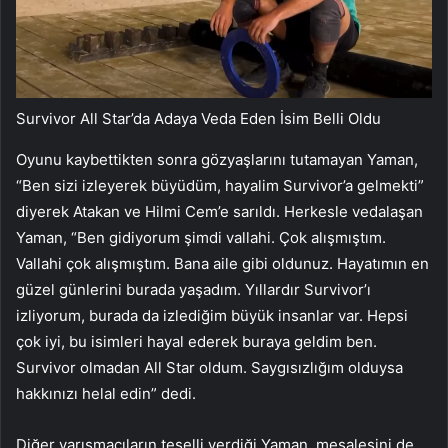
Survivor All Star’da Adaya Veda Eden İsim Belli Oldu
Oyunu kaybettikten sonra gözyaşlarını tutamayan Yaman,
“Ben sizi izleyerek büyüdüm, hayalim Survivor’a gelmekti”
diyerek Atakan ve Hilmi Cem’e sarıldı. Herkesle vedalaşan
Yaman, “Ben gidiyorum şimdi vallahi. Çok alışmıştım.
Vallahi çok alışmıştım. Bana aile gibi oldunuz. Hayatımın en
güzel günlerini burada yaşadım. Yıllardır Survivor’ı
izliyorum, burada da izlediğim büyük insanlar var. Hepsi
çok iyi, bu isimleri hayal ederek buraya geldim ben.
Survivor olmadan All Star oldum. Saygısızlığım olduysa
hakkınızı helal edin” dedi.
Diğer yarışmacıların teselli verdiği Yaman, meşalesini de