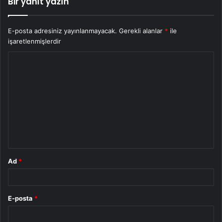
Bir yanıt yazın
E-posta adresiniz yayınlanmayacak.
Gerekli alanlar
*
ile
işaretlenmişlerdir
Y
o
r
u
m
*
Ad
*
E-posta
*