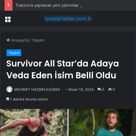
Trabzon’a yapılacak yeni yatırımlar imza altına alındı
Menü
Anasayfa
/
Yaşam
Yaşam
Survivor All Star’da Adaya
Veda Eden İsim Belli Oldu
MEHMET HAZBİN KAZBEK
Nisan 18, 2024
0
0
1 dakika okuma süresi