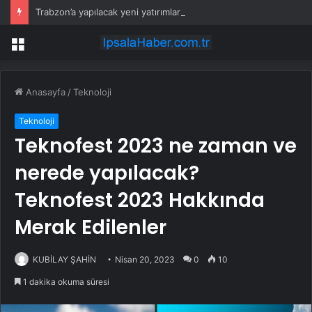
Trabzon’a yapılacak yeni yatırımlar imza altına alındı
Menü
Anasayfa
/
Teknoloji
Teknoloji
Teknofest 2023 ne zaman ve
nerede yapılacak?
Teknofest 2023 Hakkında
Merak Edilenler
KUBİLAY ŞAHİN
Nisan 20, 2023
0
10
1 dakika okuma süresi