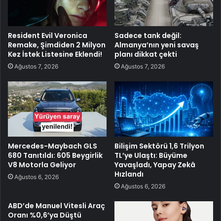
Resident Evil Veronica
Sadece tank değil:
Remake, Şimdiden 2 Milyon
Almanya’nın yeni savaş
Kez İstek Listesine Eklendi!
planı dikkat çekti
Ağustos 7, 2026
Ağustos 7, 2026
Mercedes-Maybach GLS
Bilişim Sektörü 1,6 Trilyon
680 Tanıtıldı: 605 Beygirlik
TL’ye Ulaştı: Büyüme
V8 Motorla Geliyor
Yavaşladı, Yapay Zekâ
Hızlandı
Ağustos 6, 2026
Ağustos 6, 2026
ABD’de Manuel Vitesli Araç
Oranı %0,6’ya Düştü