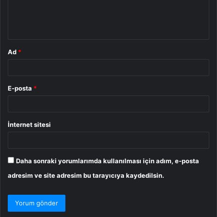
m
*
Ad
*
E-posta
*
İnternet sitesi
Daha sonraki yorumlarımda kullanılması için adım, e-posta
adresim ve site adresim bu tarayıcıya kaydedilsin.