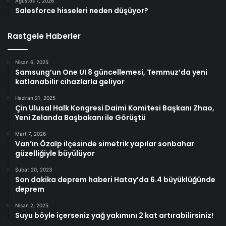
Ağustos 7, 2026
Salesforce hisseleri neden düşüyor?
Rastgele Haberler
Nisan 6, 2025
Samsung’un One UI 8 güncellemesi, Temmuz’da yeni
katlanabilir cihazlarla geliyor
Haziran 21, 2025
Çin Ulusal Halk Kongresi Daimi Komitesi Başkanı Zhao,
Yeni Zelanda Başbakanı ile Görüştü
Mart 7, 2026
Van’ın Özalp ilçesinde simetrik yapılar sonbahar
güzelliğiyle büyülüyor
Şubat 20, 2023
Son dakika deprem haberi Hatay’da 6.4 büyüklüğünde
deprem
Nisan 2, 2025
Suyu böyle içerseniz yağ yakımını 2 kat artırabilirsiniz!