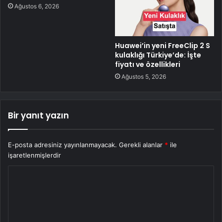
Ağustos 6, 2026
Huawei’in yeni FreeClip 2 S
kulaklığı Türkiye’de: İşte
fiyatı ve özellikleri
Ağustos 5, 2026
Bir yanıt yazın
E-posta adresiniz yayınlanmayacak.
Gerekli alanlar
*
ile
işaretlenmişlerdir
Y
o
r
u