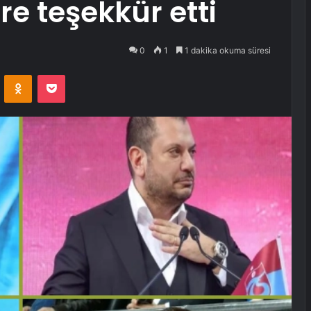
e teşekkür etti
0
1
1 dakika okuma süresi
VKontakte
Odnoklassniki
Pocket