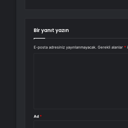
Bir yanıt yazın
E-posta adresiniz yayınlanmayacak.
Gerekli alanlar
*
i
Y
o
r
u
m
*
Ad
*