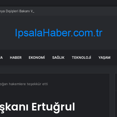
ya Dışişleri Bakanı Wadephul, 20 Yıl Sonra Moritanya’yı Ziyaret Etti
FA
HABER
EKONOMI
SAĞLIK
TEKNOLOJI
YAŞAM
oğan hakemlere teşekkür etti
şkanı Ertuğrul