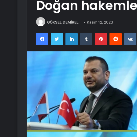
Doğan hakemler
GÖKSEL DEMİREL
Kasım 12, 2023
Facebook
Twitter
LinkedIn
Tumblr
Pinterest
Reddit