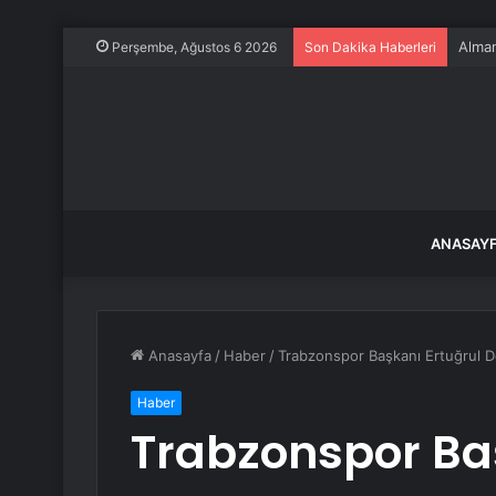
Alman
Perşembe, Ağustos 6 2026
Son Dakika Haberleri
ANASAY
Anasayfa
/
Haber
/
Trabzonspor Başkanı Ertuğrul D
Haber
Trabzonspor Ba