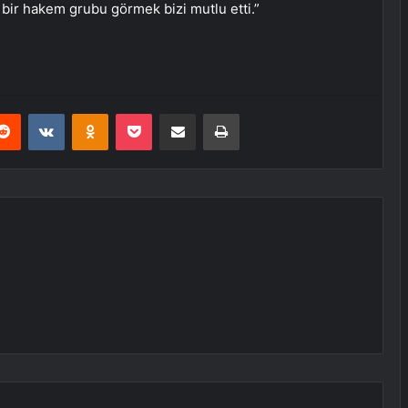
 bir hakem grubu görmek bizi mutlu etti.”
erest
Reddit
VKontakte
Odnoklassniki
Pocket
E-Posta ile paylaş
Yazdır