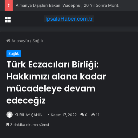
Almanya Dışişleri Bakanı Wadephul, 20 Yıl Sonra Moritanya’yı Ziyaret Etti
Menü
Anasayfa
/
Sağlık
Sağlık
Türk Eczacıları Birliği:
Hakkımızı alana kadar
mücadeleye devam
edeceğiz
KUBİLAY ŞAHİN
Kasım 17, 2022
0
11
3 dakika okuma süresi