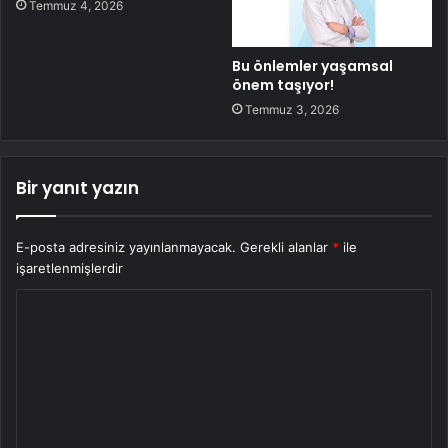
Temmuz 4, 2026
Bu önlemler yaşamsal
önem taşıyor!
Temmuz 3, 2026
Bir yanıt yazın
E-posta adresiniz yayınlanmayacak.
Gerekli alanlar
*
ile
işaretlenmişlerdir
Y
o
r
u
m