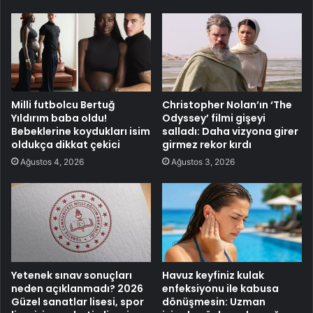
Milli futbolcu Bertuğ
Christopher Nolan’ın ‘The
Yıldırım baba oldu!
Odyssey’ filmi gişeyi
Bebeklerine koydukları isim
salladı: Daha vizyona girer
oldukça dikkat çekici
girmez rekor kırdı
Ağustos 4, 2026
Ağustos 3, 2026
Yetenek sınav sonuçları
Havuz keyfiniz kulak
neden açıklanmadı? 2026
enfeksiyonu ile kabusa
Güzel sanatlar lisesi, spor
dönüşmesin: Uzman