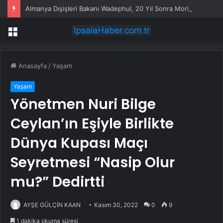
Almanya Dışişleri Bakanı Wadephul, 20 Yıl Sonra Moritanya’yı Ziyaret Etti
Menü
Anasayfa
/
Yaşam
Yaşam
Yönetmen Nuri Bilge
Ceylan’ın Eşiyle Birlikte
Dünya Kupası Maçı
Seyretmesi “Nasip Olur
mu?” Dedirtti
AYŞE GÜLÇİN KAAN
Kasım 30, 2022
0
9
1 dakika okuma süresi