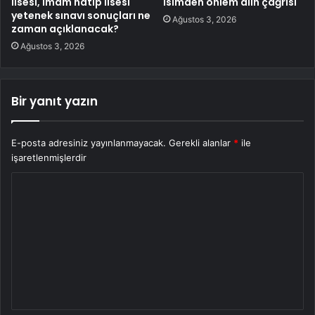
lisesi, imam hatip lisesi
isimden önlem alın çağrısı
yetenek sınavı sonuçları ne
Ağustos 3, 2026
zaman açıklanacak?
Ağustos 3, 2026
Bir yanıt yazın
E-posta adresiniz yayınlanmayacak.
Gerekli alanlar
*
ile
işaretlenmişlerdir
Y
o
r
u
m
*