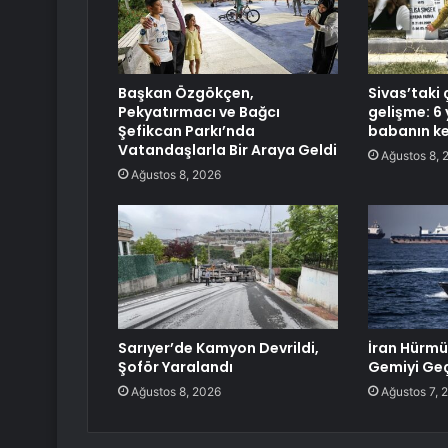
Başkan Özgökçen,
Sivas’taki 
Pekyatırmacı ve Bağcı
gelişme: 6 
Şefikcan Parkı’nda
babanın ke
Vatandaşlarla Bir Araya Geldi
Ağustos 8, 
Ağustos 8, 2026
Sarıyer’de Kamyon Devrildi,
İran Hürmü
Şoför Yaralandı
Gemiyi Geç
Ağustos 8, 2026
Ağustos 7, 