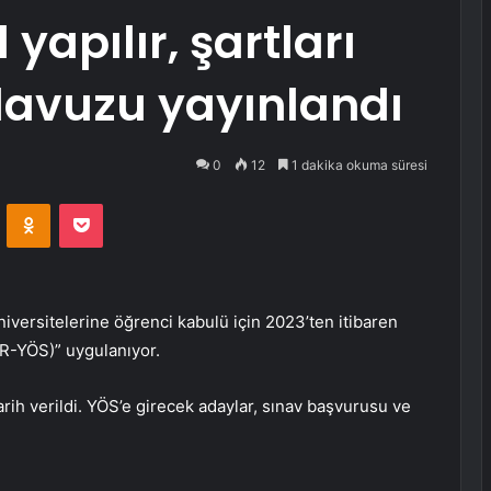
yapılır, şartları
ılavuzu yayınlandı
0
12
1 dakika okuma süresi
VKontakte
Odnoklassniki
Pocket
versitelerine öğrenci kabulü için 2023’ten itibaren
TR-YÖS)” uygulanıyor.
ih verildi. YÖS’e girecek adaylar, sınav başvurusu ve