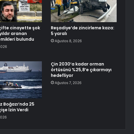
çifte cinayette şok
Reşadiye’de zincirleme kaza:
yıldır aranan
5 yaralı
mikleri bulundu
Ağustos 8, 2026
2026
Çin 2030’a kadar orman
örtüsünü %25,8’e çıkarmayı
hedefliyor
Ağustos 7, 2026
z Boğazı’nda 25
işe İzin Verdi
2026