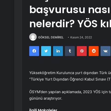
başvurusu nasıl 
nelerdir? YÖS k
GÖKSEL DEMİREL
Kasım 24, 2022
Facebook
Twitter
LinkedIn
Tumblr
Pinterest
Reddit
Yükseköğretim Kurulunca yurt dışından Türk üni
“Türkiye Yurt Dışından Öğrenci Kabul Sınavı (
ÖSYM’den yapılan açıklamada, 2023 YÖS için tar
gününü araştırıyor.
İlgili Makaleler