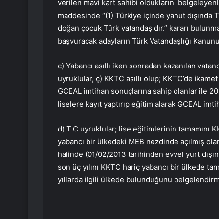
verilen mavi kart sahibi olduklarını belgeleyen
maddesinde “(1) Türkiye içinde yahut dışında Tü
doğan çocuk Türk vatandaşıdır.” kararı bulunma
başvuracak adayların Türk Vatandaşlığı Kanunu
c) Yabancı asıllı iken sonradan kazanılan vatan
uyruklular, ç) KKTC asıllı olup; KKTC’de ikam
GCEAL imtihan sonuçlarına sahip olanlar ile 200
liselere kayıt yaptırıp eğitim alarak GCEAL imt
d) T.C uyruklular; lise eğitimlerinin tamamını K
yabancı bir ülkedeki MEB nezdinde açılmış olan
halinde (01/02/2013 tarihinden evvel yurt dışı
son üç yılını KKTC hariç yabancı bir ülkede ta
yıllarda ilgili ülkede bulunduğunu belgelendirm