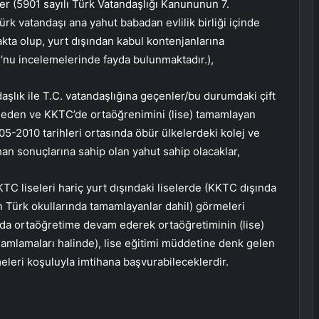
ler (5901 sayılı Türk Vatandaşlığı Kanununun 7.
rk vatandaşı ana yahut babadan evlilik birliği içinde
kta olup, yurt dışından kabul kontenjanlarına
’nu incelemelerinde fayda bulunmaktadır.),
daşlık ile T.C. vatandaşlığına geçenler/bu durumdaki çift
et eden ve KKTC’de ortaöğrenimini (lise) tamamlayan
5-2010 tarihleri ortasında öbür ülkelerdeki kolej ve
ihan sonuçlarına sahip olan yahut sahip olacaklar,
KTC liseleri hariç yurt dışındaki liselerde (KKTC dışında
 Türk okullarında tamamlayanlar dahil) görmeleri
nda ortaöğretime devam ederek ortaöğretiminin (lise)
mamlamaları halinde), lise eğitimi müddetine denk gelen
eleri koşuluyla imtihana başvurabileceklerdir.