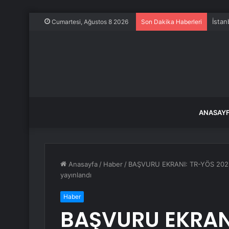
İstan
Cumartesi, Ağustos 8 2026
Son Dakika Haberleri
ANASAY
Anasayfa
/
Haber
/
BAŞVURU EKRANI: TR-YÖS 2023 ba
yayınlandı
Haber
BAŞVURU EKRANI