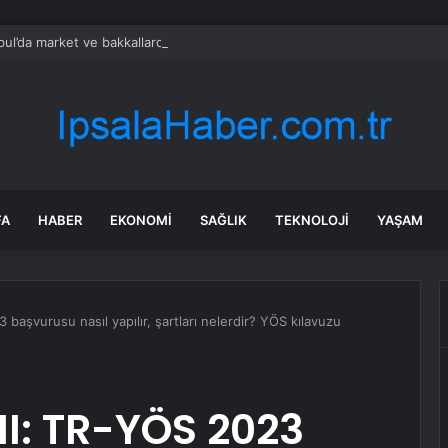
bul’da market ve bakkallarda yeni uygulama devreye girdi
FA
HABER
EKONOMI
SAĞLIK
TEKNOLOJI
YAŞAM
şvurusu nasıl yapılır, şartları nelerdir? YÖS kılavuzu
: TR-YÖS 2023