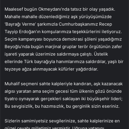
Maalesef bugün Okmeydanı’nda tatsız bir olay yaşadık.
Mahalle mahalle düzenlediğimiz aşk yürüyüşümüzde
‘Bayrağı Verme’ şarkımızla Cumhurbaşkanımız Recep
Tayyip Erdoğan’ın komşularımıza teşekkürlerini iletiyoruz.
Seçim kampanyası boyunca demokrasi şöleni yaşadığımız
Beyoğlu’nda bugün marjinal gruplar terör örgütünün zafer
işareti yaparak üzerimize saldırmaya çalıştı. Üstelik
ellerinde Türk bayrağıyla hanımlarımıza saldırdılar, yaşlı bir
teyzeye ağza alınmayacak küfürler yağdırdılar.
Muhalif seçmeni sahte kalpleriyle kandıran, aşk kazanacak
algısı yaratan ama seçim gecesi tüm ülkenin gözü önünde
tiyatro oynayarak gerçekleri saklayan iki büyükşehir lideri;
Bu sevgisizlik, bu hazımsızlık, bu gerginlik sizin eseriniz.
Sizlerin samimiyetsiz sevgilerinize, sahte kalplerinize en
güzel cevabı milletimiz vermiştir. Uğruna vatanını,