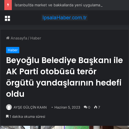
İstanbul’da market ve bakkallarda yeni uygulama devreye girdi
Menü
Anasayfa
/
Haber
Haber
Beyoğlu Belediye Başkanı ile
AK Parti otobüsü terör
örgütü yandaşlarının hedefi
oldu
AYŞE GÜLÇİN KAAN
Haziran 5, 2023
0
7
1 dakika okuma süresi