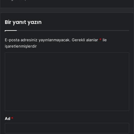
Bir yanıt yazın
E-posta adresiniz yayınlanmayacak.
Gerekli alanlar
*
ile
işaretlenmişlerdir
Y
o
r
u
m
*
Ad
*