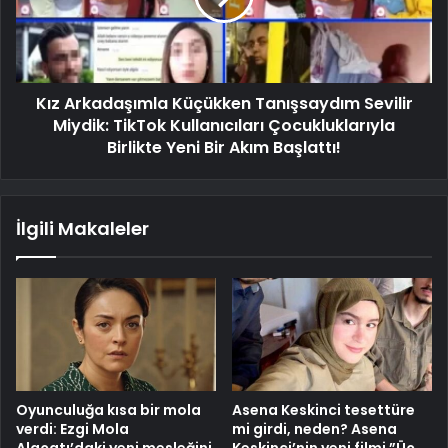
Kız Arkadaşımla Küçükken Tanışsaydım Sevilir
Miydik: TikTok Kullanıcıları Çocukluklarıyla
Birlikte Yeni Bir Akım Başlattı!
İlgili Makaleler
Oyunculuğa kısa bir mola
Asena Keskinci tesettüre
verdi: Ezgi Mola
mi girdi, neden? Asena
Alaçatı’daki yeni mesleğini
Keskinci’nin yeni filmi ”Üç