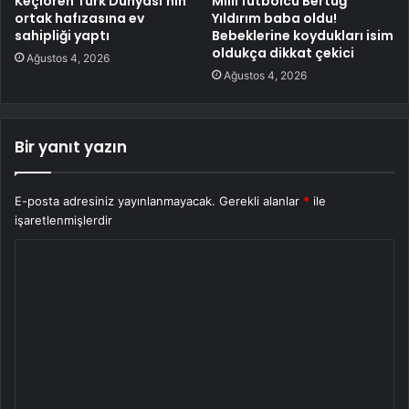
Keçiören Türk Dünyası’nın
Milli futbolcu Bertuğ
ortak hafızasına ev
Yıldırım baba oldu!
sahipliği yaptı
Bebeklerine koydukları isim
oldukça dikkat çekici
Ağustos 4, 2026
Ağustos 4, 2026
Bir yanıt yazın
E-posta adresiniz yayınlanmayacak.
Gerekli alanlar
*
ile
işaretlenmişlerdir
Y
o
r
u
m
*