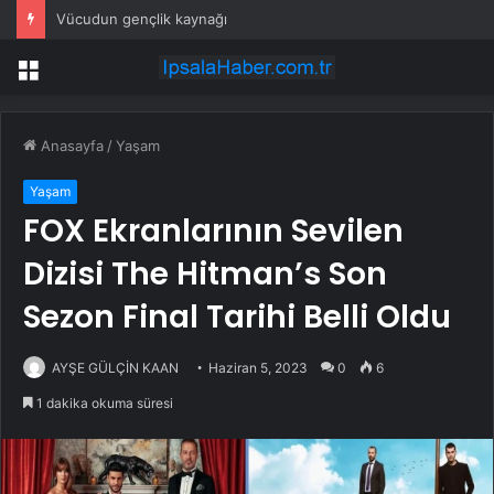
Vücudun gençlik kaynağı
Menü
Anasayfa
/
Yaşam
Yaşam
FOX Ekranlarının Sevilen
Dizisi The Hitman’s Son
Sezon Final Tarihi Belli Oldu
AYŞE GÜLÇİN KAAN
Haziran 5, 2023
0
6
1 dakika okuma süresi