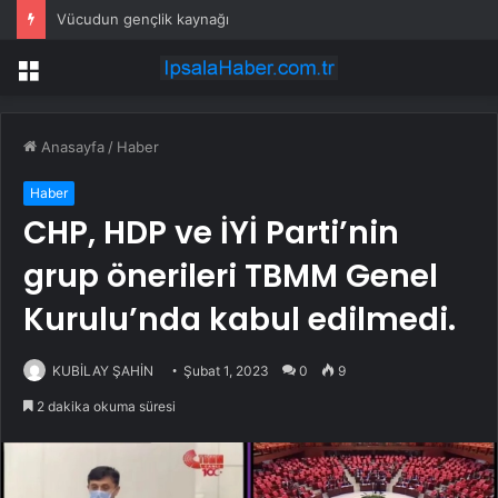
Vücudun gençlik kaynağı
Menü
Anasayfa
/
Haber
Haber
CHP, HDP ve İYİ Parti’nin
grup önerileri TBMM Genel
Kurulu’nda kabul edilmedi.
KUBİLAY ŞAHİN
Şubat 1, 2023
0
9
2 dakika okuma süresi