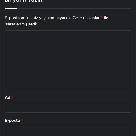
E-posta adresiniz yayınlanmayacak.
Gerekli alanlar
*
ile
işaretlenmişlerdir
Y
o
r
u
m
*
Ad
*
E-posta
*