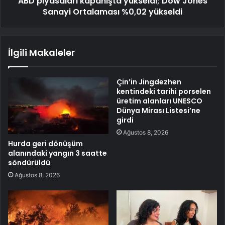
ABD piyasaları kapanışta yükseldi; Dow Jones
Sanayi Ortalaması %0,02 yükseldi
İlgili Makaleler
Çin’in Jingdezhen
kentindeki tarihi porselen
üretim alanları UNESCO
Dünya Mirası Listesi’ne
girdi
Ağustos 8, 2026
Hurda geri dönüşüm
alanındaki yangın 3 saatte
söndürüldü
Ağustos 8, 2026