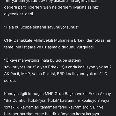
“Bir yandan yüzde 50+1 oy alacak ama diğer yandan
değerli parti liderleri ‘Ben ne dersem liyakatsizsiniz’
diyecekler. dedi.
“Hala bu ucube sistemi savunuyorsunuz”
CHP Çanakkale Milletvekili Muharrem Erkek, demokrasinin
temelinin istişare ve uzlaşma olduğunu vurguladı.
“Ülkeyi mahvettiniz, hala bu ucube sistemi
savunuyorsunuz” diyen Erkek, “Şu anda koalisyon yok mu?
AK Parti, MHP, Vatan Partisi, BBP koalisyonu yok mu?” O
sordu.
Konuyla ilgili konuşan MHP Grup Başkanvekili Erkan Akçay,
“Biz Cumhur İttifakı’yız. ‘İttifak’ kavramı ile ‘koalisyon’ veya
‘ortaklık’ kavramları tamamen farklı kavramlardır. Bir ve
beraber hareket etme halidir. dünyanın karşı karşıya