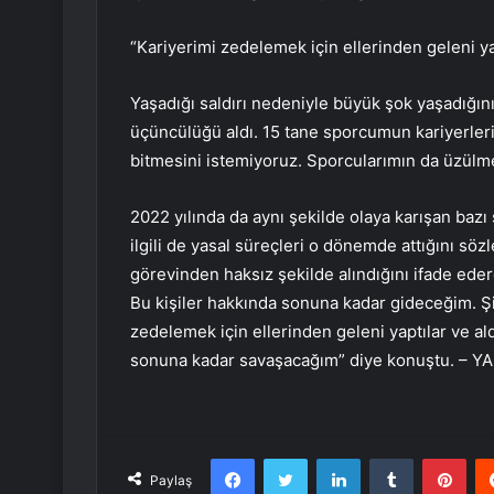
“Kariyerimi zedelemek için ellerinden geleni ya
Yaşadığı saldırı nedeniyle büyük şok yaşadığını
üçüncülüğü aldı. 15 tane sporcumun kariyerleri 
bitmesini istemiyoruz. Sporcularımın da üzül
2022 yılında da aynı şekilde olaya karışan baz
ilgili de yasal süreçleri o dönemde attığını söz
görevinden haksız şekilde alındığını ifade eder
Bu kişiler hakkında sonuna kadar gideceğim. Şik
zedelemek için ellerinden geleni yaptılar ve al
sonuna kadar savaşacağım” diye konuştu. – Y
Facebook
Twitter
LinkedIn
Tumblr
Pint
Paylaş