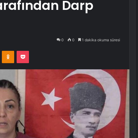
arafından Darp
0
0
1 dakika okuma süresi
VKontakte
Odnoklassniki
Pocket