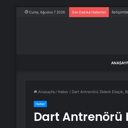
İletişim’
Cuma, Ağustos 7 2026
Son Dakika Haberleri
ANASAY
Anasayfa
/
Haber
/
Dart Antrenörü Didem Eliaçık, B
Haber
Dart Antrenörü D