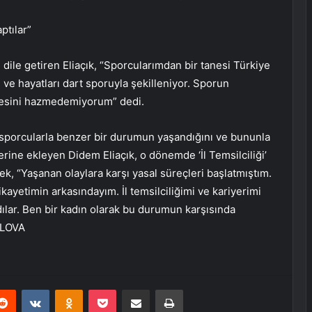
ptılar”
 dile getiren Eliaçık, “Sporcularımdan bir tanesi Türkiye
ve hayatları dart sporuyla şekilleniyor. Sporun
mesini hazmedemiyorum” dedi.
ı sporcularla benzer bir durumun yaşandığını ve bununla
lerine ekleyen Didem Eliaçık, o dönemde ‘İl Temsilciliği’
ek, “Yaşanan olaylara karşı yasal süreçleri başlatmıştım.
ayetimin arkasındayım. İl temsilciliğimi ve kariyerimi
dılar. Ben bir kadın olarak bu durumun karşısında
ALOVA
erest
Reddit
VKontakte
Odnoklassniki
Pocket
E-Posta ile paylaş
Yazdır