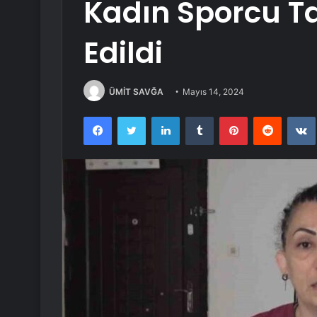
Kadın Sporcu T
Edildi
ÜMİT SAVĞA
Mayıs 14, 2024
Facebook
Twitter
LinkedIn
Tumblr
Pinterest
Reddit