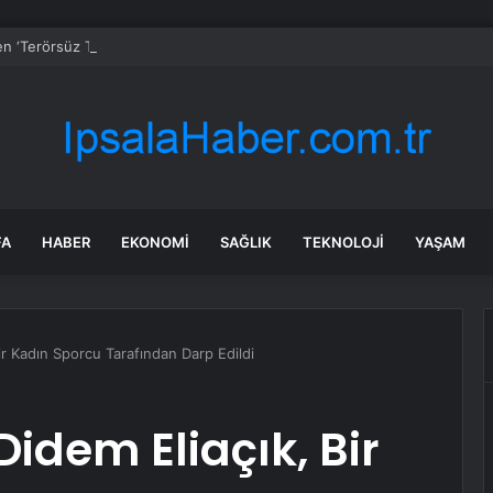
den ‘Terörsüz Türkiye’ hedefli videolu paylaşım
FA
HABER
EKONOMI
SAĞLIK
TEKNOLOJI
YAŞAM
ir Kadın Sporcu Tarafından Darp Edildi
idem Eliaçık, Bir