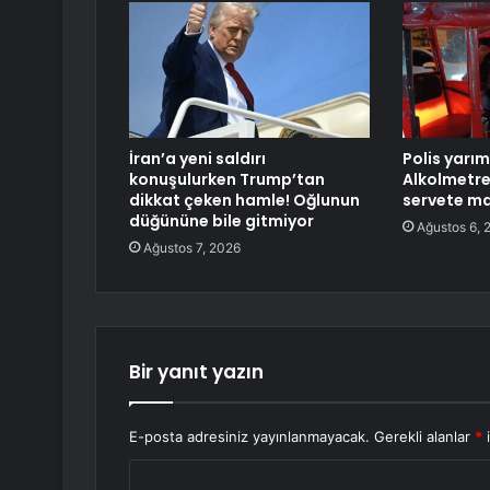
İran’a yeni saldırı
Polis yarım
konuşulurken Trump’tan
Alkolmetr
dikkat çeken hamle! Oğlunun
servete ma
düğününe bile gitmiyor
Ağustos 6, 
Ağustos 7, 2026
Bir yanıt yazın
E-posta adresiniz yayınlanmayacak.
Gerekli alanlar
*
i
Y