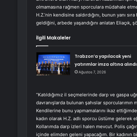
olmamasına rağmen sporculara müdahale etmesi
H.Z.’nin kendisine saldırdığını, bunun yanı sıra
geldiğini, arbede yaşandığını anlatan Eliaçık, ş
İlgili Makaleler
Trabzon’a yapılacak yeni
yatırımlar imza altına alındı
Ağustos 7, 2026
“Katıldığımız il seçmelerinde darp ve gaspa uğ
davranışlarda bulunan şahıslar sporcularımın m
Kendilerine bunu yapmamalarını ikaz ettiğimde 
kadın olarak H.Z. adlı sporcu üstüme gelerek e
Kollarımda darp izleri halen mevcut. Polis çağı
içinde elimden geleni yapacağım. Bir kadının