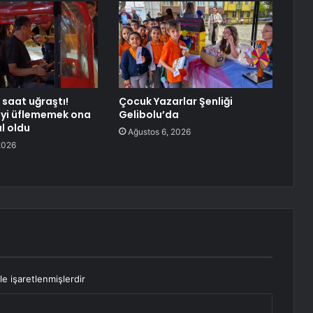
 saat uğraştı!
Çocuk Yazarlar Şenliği
eyi üflememek ona
Gelibolu’da
l oldu
Ağustos 6, 2026
2026
le işaretlenmişlerdir