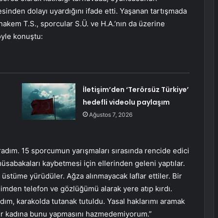
nden dolayı uyardığını ifade etti. Yaşanan tartışmada
 hakem T.S., sporcular S.Ü. ve H.A.’nın da üzerine
öyle konuştu:
İletişim’den ‘Terörsüz Türkiye’
hedefli videolu paylaşım
Ağustos 7, 2026
radım. 15 sporcumun yarışmaları sırasında rencide edici
üsabakaları kaybetmesi için ellerinden geleni yaptılar.
üstüme yürüdüler. Ağza alınmayacak laflar ettiler. Bir
limden telefon ve gözlüğümü alarak yere atıp kırdı.
rdım, karakolda tutanak tutuldu. Yasal haklarımı aramak
 bir kadına bunu yapmasını hazmedemiyorum.”