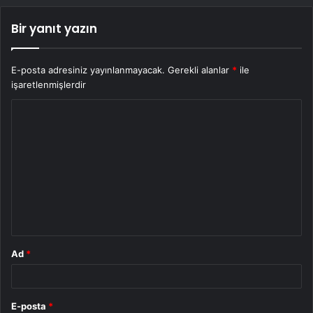
Bir yanıt yazın
E-posta adresiniz yayınlanmayacak.
Gerekli alanlar
*
ile
işaretlenmişlerdir
Y
o
r
u
m
*
Ad
*
E-posta
*