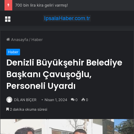
700 bin lira kira geliri varmış!
Menü
Anasayfa
/
Haber
Haber
Denizli Büyükşehir Belediye
Başkanı Çavuşoğlu,
Personeli Uyardı
DİLAN BİÇER
Nisan 1, 2024
0
0
2 dakika okuma süresi