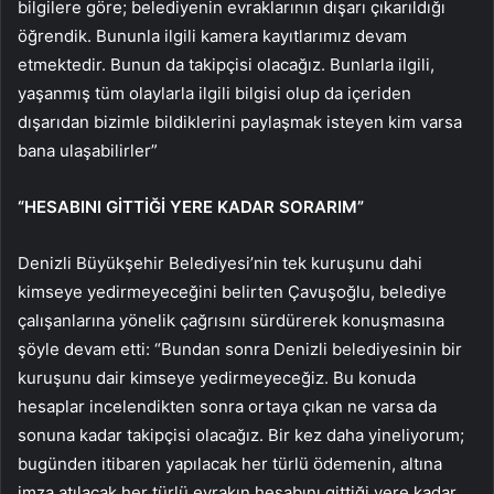
bilgilere göre; belediyenin evraklarının dışarı çıkarıldığı
öğrendik. Bununla ilgili kamera kayıtlarımız devam
etmektedir. Bunun da takipçisi olacağız. Bunlarla ilgili,
yaşanmış tüm olaylarla ilgili bilgisi olup da içeriden
dışarıdan bizimle bildiklerini paylaşmak isteyen kim varsa
bana ulaşabilirler”
“HESABINI GİTTİĞİ YERE KADAR SORARIM”
Denizli Büyükşehir Belediyesi’nin tek kuruşunu dahi
kimseye yedirmeyeceğini belirten Çavuşoğlu, belediye
çalışanlarına yönelik çağrısını sürdürerek konuşmasına
şöyle devam etti: “Bundan sonra Denizli belediyesinin bir
kuruşunu dair kimseye yedirmeyeceğiz. Bu konuda
hesaplar incelendikten sonra ortaya çıkan ne varsa da
sonuna kadar takipçisi olacağız. Bir kez daha yineliyorum;
bugünden itibaren yapılacak her türlü ödemenin, altına
imza atılacak her türlü evrakın hesabını gittiği yere kadar