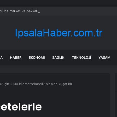
bul’da market ve bakkallarda yeni uygulama devreye girdi
FA
HABER
EKONOMI
SAĞLIK
TEKNOLOJI
YAŞAM
 için 1.100 kilometrekarelik bir alan kuşatıldı
etelerle