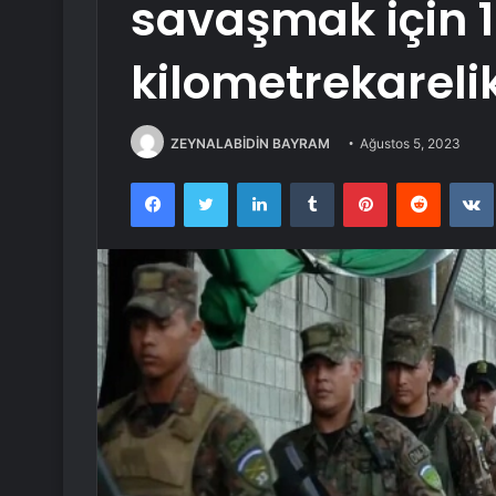
savaşmak için 1
kilometrekarelik
ZEYNALABİDİN BAYRAM
Ağustos 5, 2023
Facebook
Twitter
LinkedIn
Tumblr
Pinterest
Reddit