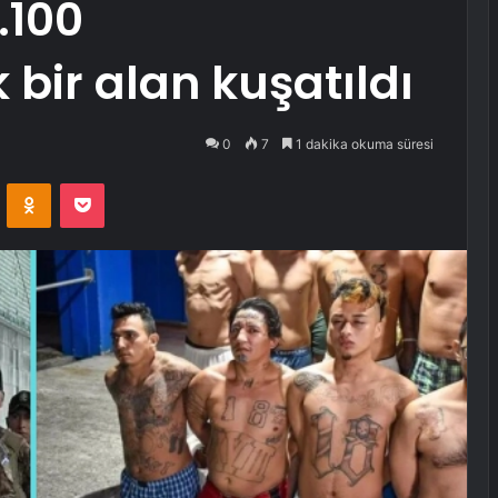
.100
 bir alan kuşatıldı
0
7
1 dakika okuma süresi
VKontakte
Odnoklassniki
Pocket