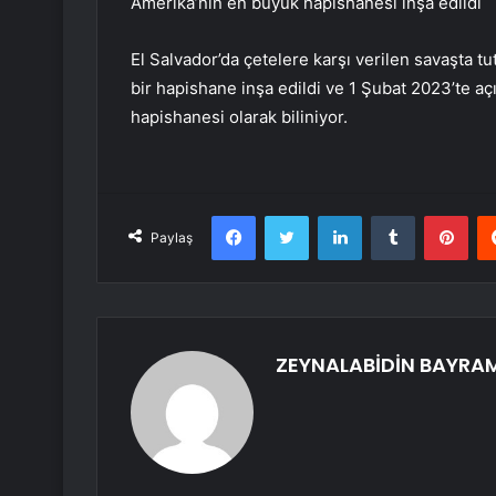
Amerika’nın en büyük hapishanesi inşa edildi
El Salvador’da çetelere karşı verilen savaşta t
bir hapishane inşa edildi ve 1 Şubat 2023’te aç
hapishanesi olarak biliniyor.
Facebook
Twitter
LinkedIn
Tumblr
Pint
Paylaş
ZEYNALABİDİN BAYRA