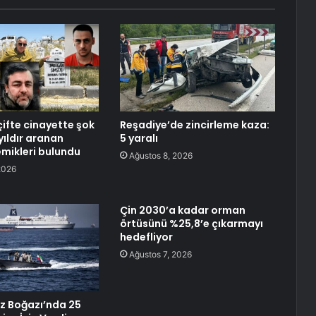
çifte cinayette şok
Reşadiye’de zincirleme kaza:
yıldır aranan
5 yaralı
mikleri bulundu
Ağustos 8, 2026
2026
Çin 2030’a kadar orman
örtüsünü %25,8’e çıkarmayı
hedefliyor
Ağustos 7, 2026
z Boğazı’nda 25