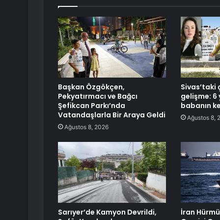
Başkan Özgökçen,
Sivas’taki 
Pekyatırmacı ve Bağcı
gelişme: 6 
Şefikcan Parkı’nda
babanın ke
Vatandaşlarla Bir Araya Geldi
Ağustos 8, 
Ağustos 8, 2026
Sarıyer’de Kamyon Devrildi,
İran Hürmü