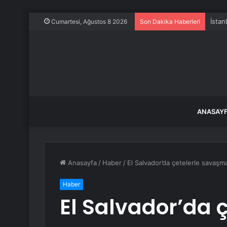
İstan
Cumartesi, Ağustos 8 2026
Son Dakika Haberleri
ANASAY
Anasayfa
/
Haber
/
El Salvador’da çetelerle savaşmak
Haber
El Salvador’da ç