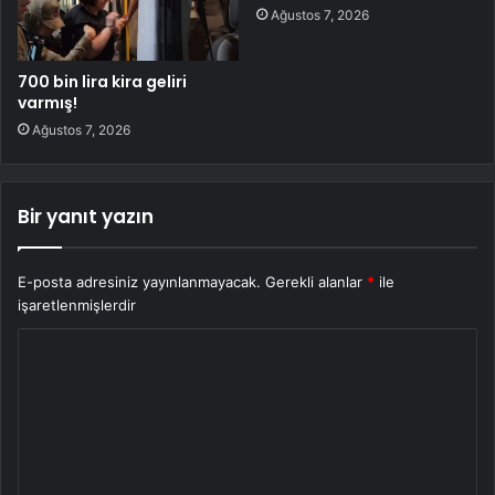
Ağustos 7, 2026
700 bin lira kira geliri
varmış!
Ağustos 7, 2026
Bir yanıt yazın
E-posta adresiniz yayınlanmayacak.
Gerekli alanlar
*
ile
işaretlenmişlerdir
Y
o
r
u
m