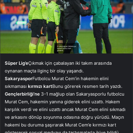
Süper Lig’e
Çıkmak için çabalayan iki takım arasında
oynanan maçta ilginç bir olay yaşandı.
Sakaryaspor
Futbolcu Murat Cem’in hakemin elini
sıkmaması
kırmızı kart
Bunu görerek resmen tarih yazdı.
Gençlerbirliği’ne
3-1 mağlup olan Sakaryasporlu futbolcu
Murat Cem, hakemin yanına giderek elini uzattı. Hakem
karşılık verdi ve elini uzattı ancak Murat Cem elini sıkmadı
ve arkasını dönüp soyunma odasına doğru yürüdü. Maçın
hakemi bu duruma şaşırarak Murat Cem’e kırmızı kart
göstererek sosyal medyayı da tartışmalarla ikiye böldü.