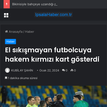
Bikinisiyle bahçeye uzandığı poza beğeni yağdı
Menü
Anasayfa
/
Haber
Haber
El sıkışmayan futbolcuya
hakem kırmızı kart gösterdi
KUBİLAY ŞAHİN
Ocak 22, 2024
0
0
1 dakika okuma süresi