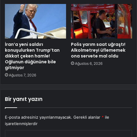
İran’a yeni saldırı
Polis yarım saat uğraştı!
konuşulurken Trump’tan
Alkolmetreyi üflememek
dikkat çeken hamle!
ona servete mal oldu
Oğlunun düğününe bile
Ağustos 6, 2026
gitmiyor
Ağustos 7, 2026
Bir yanıt yazın
E-posta adresiniz yayınlanmayacak.
Gerekli alanlar
*
ile
işaretlenmişlerdir
Y