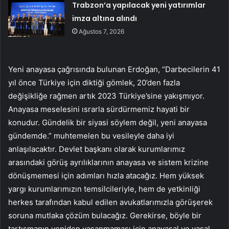
Trabzon’a yapılacak yeni yatırımlar
imza altına alındı
Ağustos 7, 2026
Yeni anayasa çağrısında bulunan Erdoğan, “Darbecilerin 41
yıl önce Türkiye için diktiği gömlek, 20’den fazla
değişikliğe rağmen artık 2023 Türkiye’sine yakışmıyor.
Anayasa meselesini ısrarla sürdürmemiz hayati bir
konudur. Gündelik bir siyasi söylem değil, yeni anayasa
gündemde.” muhtemelen bu vesileyle daha iyi
anlaşılacaktır. Devlet başkanı olarak kurumlarımız
arasındaki görüş ayrılıklarının anayasa ve sistem krizine
dönüşmemesi için adımları hızla atacağız. Hem yüksek
yargı kurumlarımızın temsilcileriyle, hem de yetkinliği
herkes tarafından kabul edilen avukatlarımızla görüşerek
soruna mutlaka çözüm bulacağız. Gerekirse, böyle bir
tartışmanın yeniden yaşanmaması için anayasal ve yasal