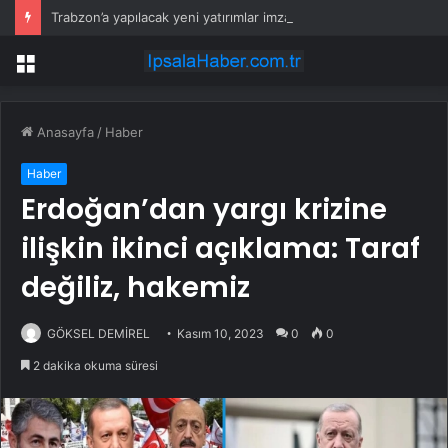
Trabzon’a yapılacak yeni yatırımlar imza altına alındı
Menü
Anasayfa
/
Haber
Haber
Erdoğan’dan yargı krizine
ilişkin ikinci açıklama: Taraf
değiliz, hakemiz
GÖKSEL DEMİREL
Kasım 10, 2023
0
0
2 dakika okuma süresi