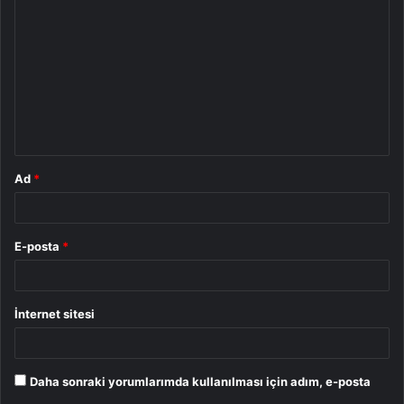
o
r
u
m
*
Ad
*
E-posta
*
İnternet sitesi
Daha sonraki yorumlarımda kullanılması için adım, e-posta