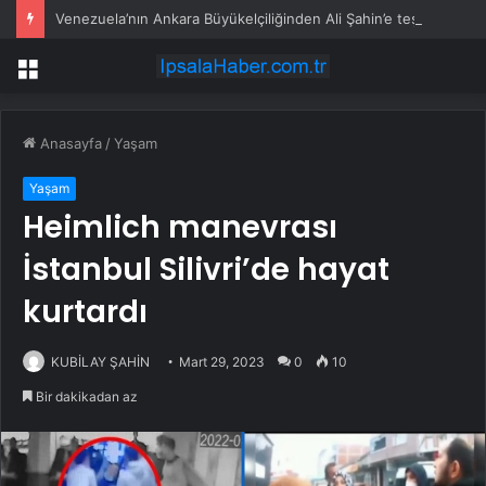
Venezuela’nın Ankara Büyükelçiliğinden Ali Şahin’e teşekkür mektubu
Menü
Anasayfa
/
Yaşam
Yaşam
Heimlich manevrası
İstanbul Silivri’de hayat
kurtardı
KUBİLAY ŞAHİN
Mart 29, 2023
0
10
Bir dakikadan az