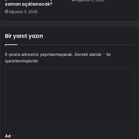
zaman açıklanacak?
Ağustos 3, 2026
Bir yanıt yazın
E-posta adresiniz yayınlanmayacak.
Gerekli alanlar
*
ile
işaretlenmişlerdir
Y
o
r
u
m
*
Ad
*