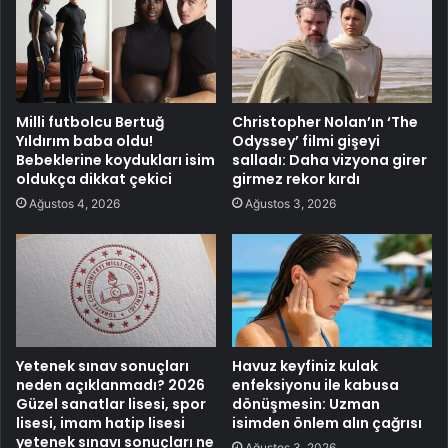
Milli futbolcu Bertuğ
Christopher Nolan’ın ‘The
Yıldırım baba oldu!
Odyssey’ filmi gişeyi
Bebeklerine koydukları isim
salladı: Daha vizyona girer
oldukça dikkat çekici
girmez rekor kırdı
Ağustos 4, 2026
Ağustos 3, 2026
Yetenek sınav sonuçları
Havuz keyfiniz kulak
neden açıklanmadı? 2026
enfeksiyonu ile kabusa
Güzel sanatlar lisesi, spor
dönüşmesin: Uzman
lisesi, imam hatip lisesi
isimden önlem alın çağrısı
yetenek sınavı sonuçları ne
Ağustos 3, 2026