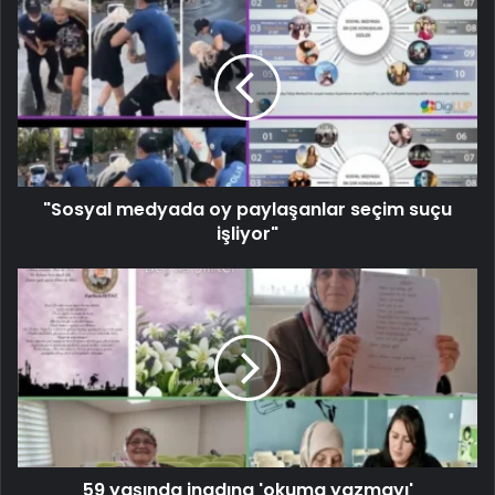
"Sosyal medyada oy paylaşanlar seçim suçu
işliyor"
59 yaşında inadına 'okuma yazmayı'