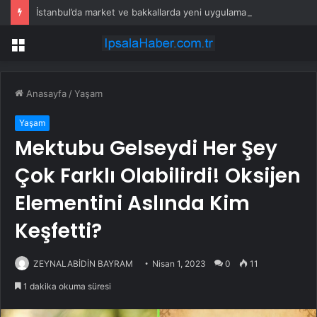
İstanbul’da market ve bakkallarda yeni uygulama devreye girdi
Menü
Anasayfa
/
Yaşam
Yaşam
Mektubu Gelseydi Her Şey
Çok Farklı Olabilirdi! Oksijen
Elementini Aslında Kim
Keşfetti?
ZEYNALABİDİN BAYRAM
Nisan 1, 2023
0
11
1 dakika okuma süresi