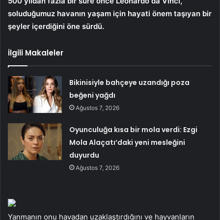
500 yıldan fazla bir süre önce Leonardo da Vinci,
soluduğumuz havanın yaşam için hayati önem taşıyan bir
şeyler içerdiğini öne sürdü.
İlgili Makaleler
Bikinisiyle bahçeye uzandığı poza
beğeni yağdı
Ağustos 7, 2026
Oyunculuğa kısa bir mola verdi: Ezgi
Mola Alaçatı’daki yeni mesleğini
duyurdu
Ağustos 7, 2026
Yanmanın onu havadan uzaklaştırdığını ve hayvanların