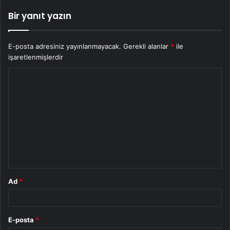
Bir yanıt yazın
E-posta adresiniz yayınlanmayacak.
Gerekli alanlar
*
ile
işaretlenmişlerdir
Y
o
r
u
m
*
Ad
*
E-posta
*