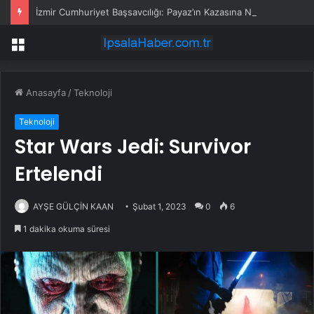
İzmir Cumhuriyet Başsavcılığı: Payaz’ın Kazasına Neden Olan Parça Vinç Ayağı
Menü
Anasayfa
/
Teknoloji
Teknoloji
Star Wars Jedi: Survivor
Ertelendi
AYŞE GÜLÇİN KAAN
Şubat 1, 2023
0
6
1 dakika okuma süresi