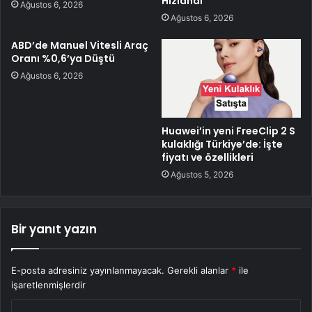
Hızlandı
Ağustos 6, 2026
Ağustos 6, 2026
ABD’de Manuel Vitesli Araç
Oranı %0,6’ya Düştü
Ağustos 6, 2026
Huawei’in yeni FreeClip 2 S
kulaklığı Türkiye’de: İşte
fiyatı ve özellikleri
Ağustos 5, 2026
Bir yanıt yazın
E-posta adresiniz yayınlanmayacak.
Gerekli alanlar
*
ile
işaretlenmişlerdir
Y