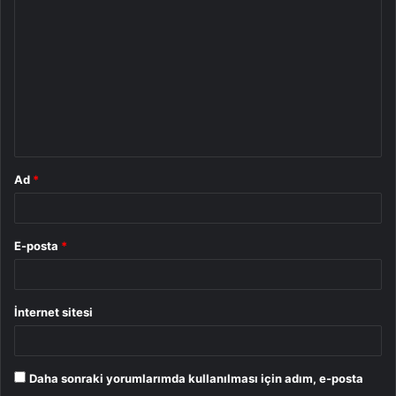
o
r
u
m
*
Ad
*
E-posta
*
İnternet sitesi
Daha sonraki yorumlarımda kullanılması için adım, e-posta