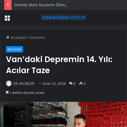
İzmir’de Moto Kuryenin Ölümüne Neden Olan Kazada Vinç Sürücüsü ile Firma Yetkilisi Gözaltına Alındı
Menü
Anasayfa
/
Ekonomi
Ekonomi
Van’daki Depremin 14. Yılı:
Acılar Taze
DİLAN BİÇER
Ocak 23, 2026
0
0
1 dakika okuma süresi