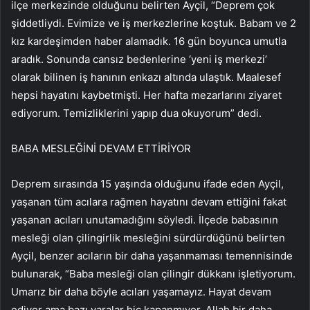
ilçe merkezinde olduğunu belirten Ayçil, “Deprem çok
şiddetliydi. Evimize ve iş merkezlerine koştuk. Babam ve 2
kız kardeşimden haber alamadık. 16 gün boyunca umutla
aradık. Sonunda cansız bedenlerine ‘yeni iş merkezi’
olarak bilinen iş hanının enkazı altında ulaştık. Maalesef
hepsi hayatını kaybetmişti. Her hafta mezarlarını ziyaret
ediyorum. Temizliklerini yapıp dua okuyorum” dedi.
BABA MESLEĞİNİ DEVAM ETTİRİYOR
Deprem sırasında 15 yaşında olduğunu ifade eden Ayçil,
yaşanan tüm acılara rağmen hayatını devam ettiğini fakat
yaşanan acıları unutamadığını söyledi. İlçede babasının
mesleği olan çilingirlik mesleğini sürdürdüğünü belirten
Ayçil, benzer acıların bir daha yaşanmaması temennisinde
bulunarak, “Baba mesleği olan çilingir dükkanı işletiyorum.
Umarız bir daha böyle acıları yaşamayız. Hayat devam
ediyor ama bazı yaralar hiç kapanmıyor. Allah bir daha