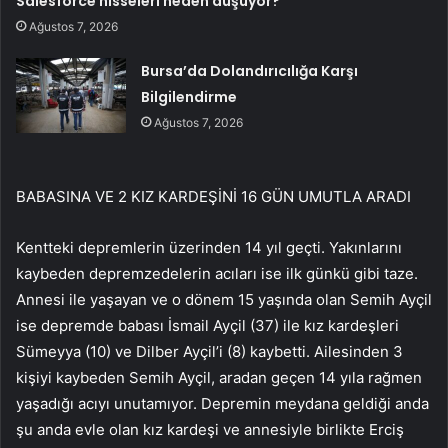
Salesforce hisseleri neden düşüyor?
Ağustos 7, 2026
Bursa’da Dolandırıcılığa Karşı
Bilgilendirme
Ağustos 7, 2026
BABASINA VE 2 KIZ KARDEŞİNİ 16 GÜN UMUTLA ARADI
Kentteki depremlerin üzerinden 14 yıl geçti. Yakınlarını
kaybeden depremzedelerin acıları ise ilk günkü gibi taze.
Annesi ile yaşayan ve o dönem 15 yaşında olan Semih Ayçil
ise depremde babası İsmail Ayçil (37) ile kız kardeşleri
Sümeyya (10) ve Dilber Ayçil’i (8) kaybetti. Ailesinden 3
kişiyi kaybeden Semih Ayçil, aradan geçen 14 yıla rağmen
yaşadığı acıyı unutamıyor. Depremin meydana geldiği anda
şu anda evle olan kız kardeşi ve annesiyle birlikte Erciş