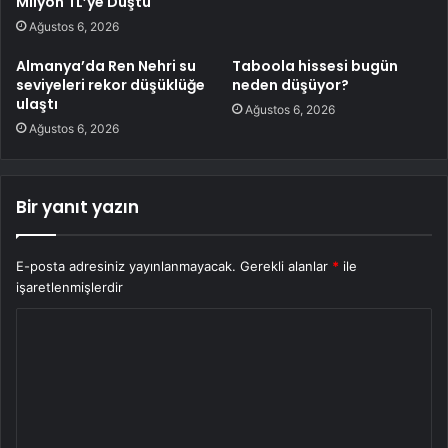
Milyon TL’ye Düştü
Ağustos 6, 2026
Almanya’da Ren Nehri su
Taboola hissesi bugün
seviyeleri rekor düşüklüğe
neden düşüyor?
ulaştı
Ağustos 6, 2026
Ağustos 6, 2026
Bir yanıt yazın
E-posta adresiniz yayınlanmayacak.
Gerekli alanlar
*
ile
işaretlenmişlerdir
Y
o
r
u
m